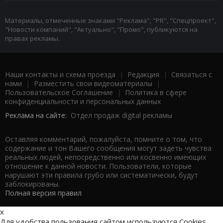
Материалы, отмеченные знаками "Реклама", "PR", "Спецпроект",
"Новости компаний", "Актуально", "Промо", публикуются на
правах рекламы.
Наши контакты и схема проезда
|
Редакция
|
Связаться с
нами
|
Разместить свои видеоматериалы
|
Пользовательское Соглашение
|
Политика в сфере
конфиденциальности и персональных данных
Реклама на сайте:
Отдел продаж digital рекламы
Оставляя комментарий, пожалуйста, помните о том, что
содержание и тон Вашего сообщения могут задеть чувства
реальных людей, непосредственно или косвенно имеющих
отношение к данной новости. Пользователи, которые
нарушают эти правила грубо или систематически, будут
заблокированы.
Полная версия правил
x
Для удобства пользования сайтом используются Cookies.