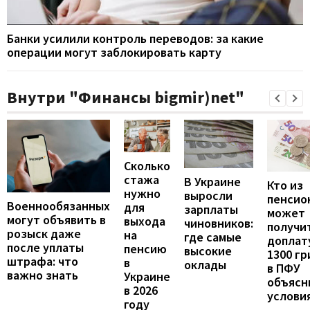
Банки усилили контроль переводов: за какие
операции могут заблокировать карту
Внутри "Финансы bigmir)net"
Сколько
стажа
В Украине
Кто из
нужно
выросли
пенсио
Военнообязанных
для
зарплаты
может
могут объявить в
выхода
чиновников:
получи
розыск даже
на
где самые
доплат
после уплаты
пенсию
высокие
1300 гр
штрафа: что
в
оклады
в ПФУ
важно знать
Украине
объясн
в 2026
услови
году