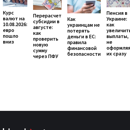
Курс
Пенсия в
Перерасчет
валют на
Украине:
Как
субсидии в
10.08.2026:
как
украинцам не
августе:
евро
увеличит
потерять
как
пошло
выплаты,
деньги в ЕС:
проверить
вниз
не
правила
новую
оформля
финансовой
сумму
их сразу
безопасности
через ПФУ