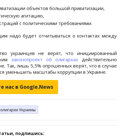
риватизации объектов большой приватизации,
тическую агитацию,
страций с политическими требованиями.
щим надо будет отчитываться о контактах между
тво украинцев не верят, что инициированный
ским
законопроект об олигархах
действительно
е. Так, лишь 5,5% опрошенных верят, что в случае
тся уменьшить масштабы коррупции в Украине.
е нас в Google.News
олигархи Украины
татьи, подпишись: