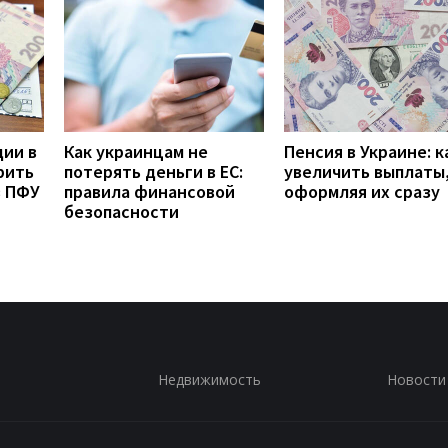
дии в
Как украинцам не
Пенсия в Украине: к
рить
потерять деньги в ЕС:
увеличить выплаты,
з ПФУ
правила финансовой
оформляя их сразу
безопасности
Недвижимость
Новости