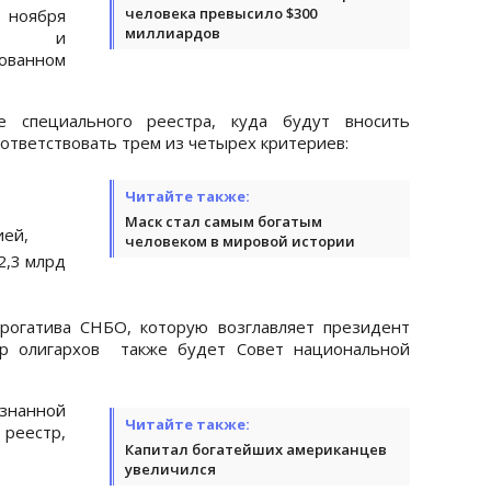
человека превысило $300
 ноября
миллиардов
чия и
ованном
е специального реестра, куда будут вносить
оответствовать трем из четырех критериев:
Читайте также:
Маск стал самым богатым
ией,
человеком в мировой истории
2,3 млрд
рогатива СНБО, которую возглавляет президент
тр олигархов также будет Совет национальной
нанной
Читайте также:
реестр,
Капитал богатейших американцев
увеличился