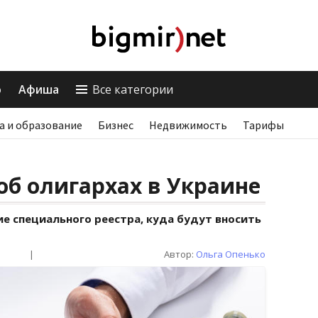
о
Афиша
Все категории
а и образование
Бизнес
Недвижимость
Тарифы
об олигархах в Украине
е специального реестра, куда будут вносить
|
Автор:
Ольга Опенько