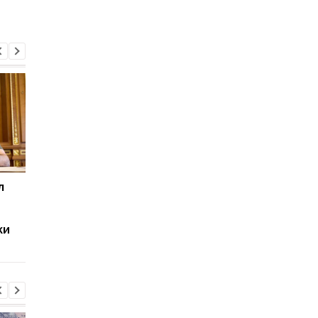
л
Илон Маск призвал
Польша начинает
санкционировать
массовые депортац
топ-10 богатейших
нарушителей закона
ки
украинских олигархов