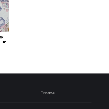
ак
Проезд по 30 грн в
Выплата 3100 грн ко
 не
Киеве: почему
Дню Независимости
работники с низкими
кому нужно подать
зарплатами уходят с
заявление в ПФУ
работы
Финансы