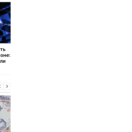
ить
Цифровой учет газа в
Цена на газ для
зоне:
Украине: как изменится
населения в апреле
ли
передача показаний
2026 года