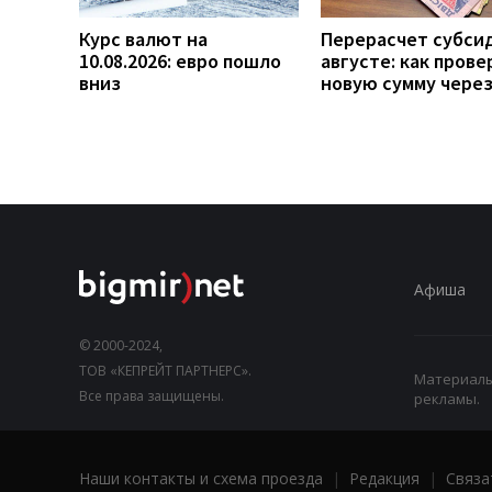
Курс валют на
Перерасчет субси
10.08.2026: евро пошло
августе: как прове
вниз
новую сумму чере
Афиша
© 2000-2024,
ТОВ «КЕПРЕЙТ ПАРТНЕРС».
Материалы,
Все права защищены.
рекламы.
Наши контакты и схема проезда
|
Редакция
|
Связа