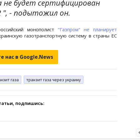
а не будет сертифицирован
 ", - подытожил он.
российский монополист
"Газпром" не планирует
раинскую газотранспортную систему в страны ЕС
е нас в Google.News
нзит газа
транзит газа через украину
татьи, подпишись: