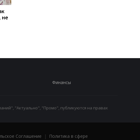
ак
Проезд по 30 грн в
Выплата 3100 грн ко
 не
Киеве: почему
Дню Независимости
работники с низкими
кому нужно подать
зарплатами уходят с
заявление в ПФУ
работы
Финансы
аний", "Актуально", "Промо", публикуются на правах
льское Соглашение
|
Политика в сфере