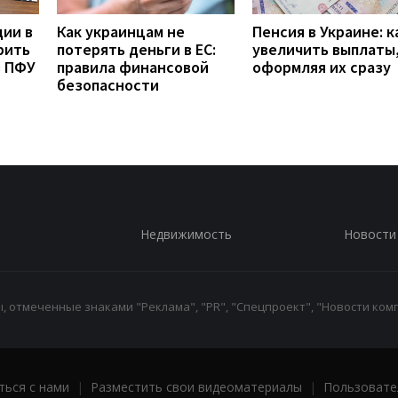
дии в
Как украинцам не
Пенсия в Украине: к
рить
потерять деньги в ЕС:
увеличить выплаты,
з ПФУ
правила финансовой
оформляя их сразу
безопасности
Недвижимость
Новости
 отмеченные знаками "Реклама", "PR", "Спецпроект", "Новости комп
ться с нами
|
Разместить свои видеоматериалы
|
Пользовате