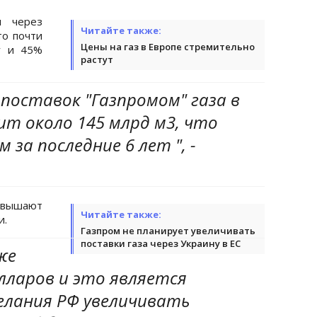
л через
Читайте также:
то почти
Цены на газ в Европе стремительно
у и 45%
растут
 поставок "Газпромом" газа в
ит около 145 млрд м3, что
за последние 6 лет ", -
ревышают
Читайте также:
и.
Газпром не планирует увеличивать
поставки газа через Украину в ЕС
уже
лларов и это является
лания РФ увеличивать