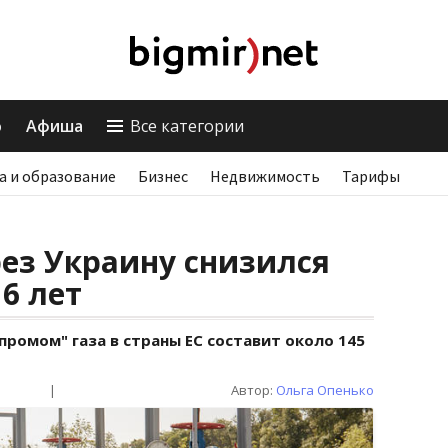
о
Афиша
Все категории
а и образование
Бизнес
Недвижимость
Тарифы
рез Украину снизился
6 лет
промом" газа в страны ЕС составит около 145
|
Автор:
Ольга Опенько