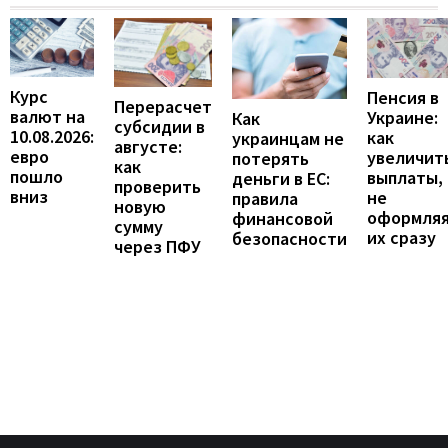
Курс
Пенсия в
Перерасчет
валют на
Украине:
Как
субсидии в
10.08.2026:
как
украинцам не
августе:
евро
увеличит
потерять
как
пошло
выплаты,
деньги в ЕС:
проверить
вниз
не
правила
новую
оформля
финансовой
сумму
их сразу
безопасности
через ПФУ