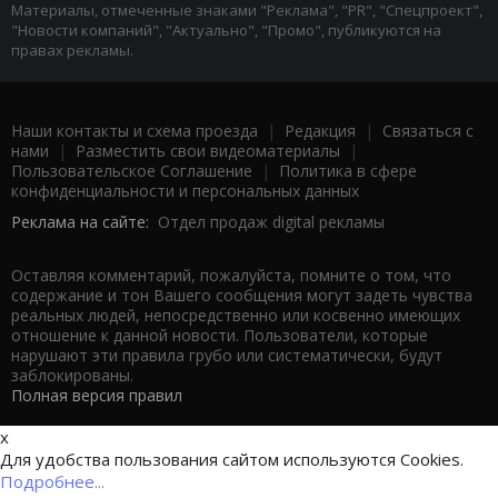
Материалы, отмеченные знаками "Реклама", "PR", "Спецпроект",
"Новости компаний", "Актуально", "Промо", публикуются на
правах рекламы.
Наши контакты и схема проезда
|
Редакция
|
Связаться с
нами
|
Разместить свои видеоматериалы
|
Пользовательское Соглашение
|
Политика в сфере
конфиденциальности и персональных данных
Реклама на сайте:
Отдел продаж digital рекламы
Оставляя комментарий, пожалуйста, помните о том, что
содержание и тон Вашего сообщения могут задеть чувства
реальных людей, непосредственно или косвенно имеющих
отношение к данной новости. Пользователи, которые
нарушают эти правила грубо или систематически, будут
заблокированы.
Полная версия правил
x
Для удобства пользования сайтом используются Cookies.
Подробнее...