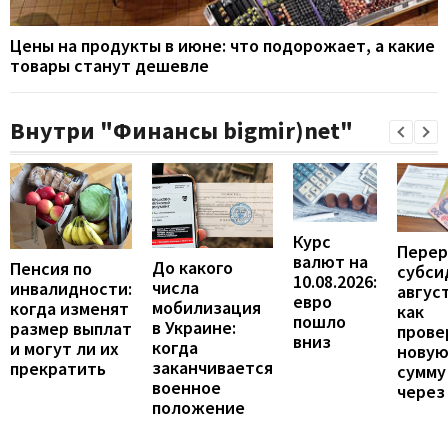
Цены на продукты в июне: что подорожает, а какие
товары станут дешевле
Внутри "Финансы bigmir)net"
Курс
Перер
валют на
До какого
Пенсия по
субси
10.08.2026:
числа
инвалидности:
август
евро
мобилизация
когда изменят
как
пошло
в Украине:
размер выплат
прове
вниз
когда
и могут ли их
нову
заканчивается
прекратить
сумму
военное
через
положение