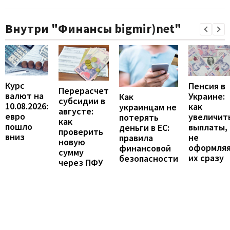
Внутри "Финансы bigmir)net"
Курс
Пенсия в
Перерасчет
валют на
Украине:
Как
субсидии в
10.08.2026:
как
украинцам не
августе:
евро
увеличит
потерять
как
пошло
выплаты,
деньги в ЕС:
проверить
вниз
не
правила
новую
оформля
финансовой
сумму
их сразу
безопасности
через ПФУ