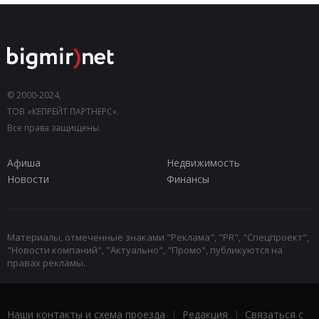
© 2000-2024,
ТОВ «КЕПРЕЙТ ПАРТНЕРС».
Все права защищены.
Афиша
Недвижимость
Новости
Финансы
Материалы, отмеченные знаками "Реклама", "PR", "Спецпроект",
"Новости компаний", "Актуально", "Промо", публикуются на
правах рекламы.
Наши контакты и схема проезда
|
Редакция
|
Связаться с