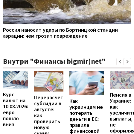
Россия наносит удары по Бортницкой станции
аэрации: чем грозит повреждение
Внутри "Финансы bigmir)net"
Курс
Пенсия в
Перерасчет
валют на
Украине:
Как
субсидии в
10.08.2026:
как
украинцам не
августе:
евро
увеличит
потерять
как
пошло
выплаты,
деньги в ЕС:
проверить
вниз
не
правила
новую
оформля
финансовой
сумму