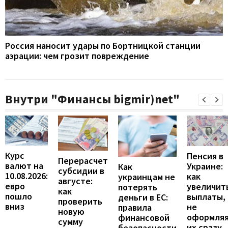
Россия наносит удары по Бортницкой станции
аэрации: чем грозит повреждение
Внутри "Финансы bigmir)net"
Курс
Пенсия в
Перерасчет
валют на
Украине:
Как
субсидии в
10.08.2026:
как
украинцам не
августе:
евро
увеличит
потерять
как
пошло
выплаты,
деньги в ЕС:
проверить
вниз
не
правила
новую
оформля
финансовой
сумму
их сразу
безопасности