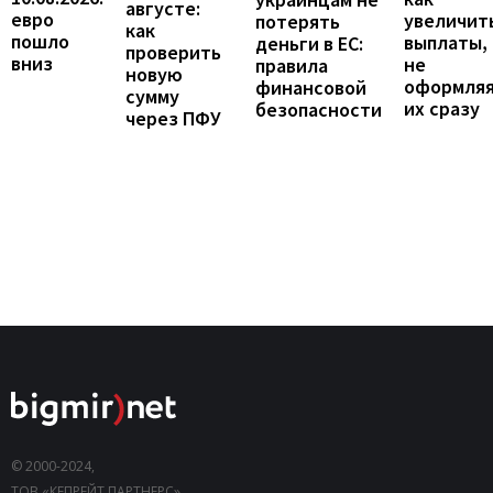
августе:
евро
увеличит
потерять
как
пошло
выплаты,
деньги в ЕС:
проверить
вниз
не
правила
новую
оформля
финансовой
сумму
их сразу
безопасности
через ПФУ
© 2000-2024,
ТОВ «КЕПРЕЙТ ПАРТНЕРС».