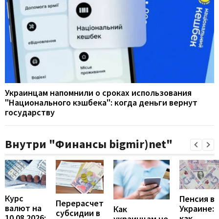
Украинцам напомнили о сроках использования
"Национального кэшбека": когда деньги вернут
государству
Внутри "Финансы bigmir)net"
Курс
Пенсия в
Перерасчет
валют на
Украине:
Как
субсидии в
10.08.2026:
как
украинцам не