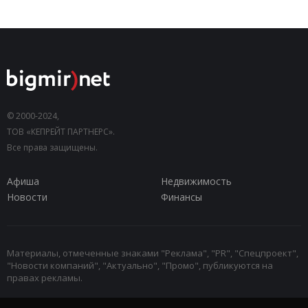
© 2000-2024,
ТОВ «КЕПРЕЙТ ПАРТНЕРС».
Все права защищены.
Афиша
Недвижимость
Новости
Финансы
Материалы, отмеченные знаками "Реклама", "PR", "Спецпроект",
"Новости компаний", "Актуально", "Промо", публикуются на
правах рекламы.