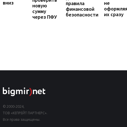
вниз
не
правила
новую
оформля
финансовой
сумму
их сразу
безопасности
через ПФУ
© 2000-2024,
ТОВ «КЕПРЕЙТ ПАРТНЕРС».
Все права защищены.