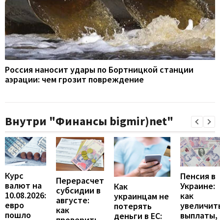
Россия наносит удары по Бортницкой станции
аэрации: чем грозит повреждение
Внутри "Финансы bigmir)net"
Курс
Пенсия в
Перерасчет
валют на
Украине:
Как
субсидии в
10.08.2026:
как
украинцам не
августе:
евро
увеличит
потерять
как
пошло
выплаты,
деньги в ЕС:
проверить