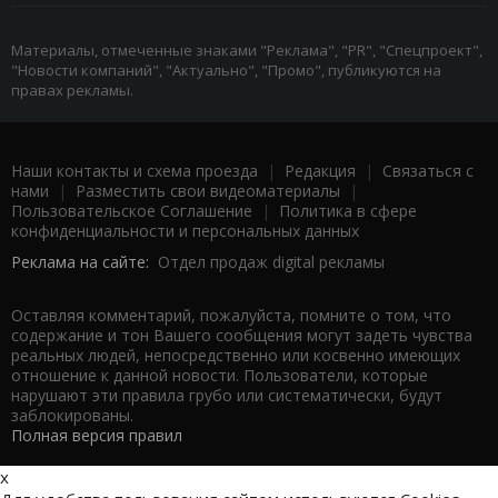
Материалы, отмеченные знаками "Реклама", "PR", "Спецпроект",
"Новости компаний", "Актуально", "Промо", публикуются на
правах рекламы.
Наши контакты и схема проезда
|
Редакция
|
Связаться с
нами
|
Разместить свои видеоматериалы
|
Пользовательское Соглашение
|
Политика в сфере
конфиденциальности и персональных данных
Реклама на сайте:
Отдел продаж digital рекламы
Оставляя комментарий, пожалуйста, помните о том, что
содержание и тон Вашего сообщения могут задеть чувства
реальных людей, непосредственно или косвенно имеющих
отношение к данной новости. Пользователи, которые
нарушают эти правила грубо или систематически, будут
заблокированы.
Полная версия правил
x