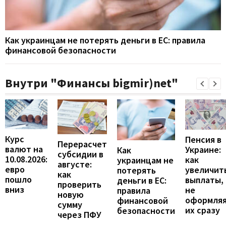
Как украинцам не потерять деньги в ЕС: правила
финансовой безопасности
Внутри "Финансы bigmir)net"
Курс
Пенсия в
Перерасчет
валют на
Украине:
Как
субсидии в
10.08.2026:
как
украинцам не
августе:
евро
увеличит
потерять
как
пошло
выплаты,
деньги в ЕС:
проверить
вниз
не
правила
новую
оформля
финансовой
сумму
их сразу
безопасности
через ПФУ