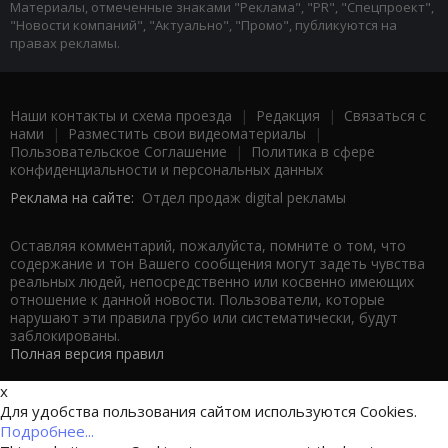
Материалы, отмеченные знаками "Реклама", "PR", "Спецпроект",
"Новости компаний", "Актуально", "Промо", публикуются на
правах рекламы.
Наши контакты и схема проезда
|
Редакция
|
Связаться с
нами
|
Разместить свои видеоматериалы
|
Пользовательское Соглашение
|
Политика в сфере
конфиденциальности и персональных данных
Реклама на сайте:
Отдел продаж digital рекламы
Оставляя комментарий, пожалуйста, помните о том, что
содержание и тон Вашего сообщения могут задеть чувства
реальных людей, непосредственно или косвенно имеющих
отношение к данной новости. Пользователи, которые
нарушают эти правила грубо или систематически, будут
заблокированы.
Полная версия правил
x
Для удобства пользования сайтом используются Cookies.
Подробнее...