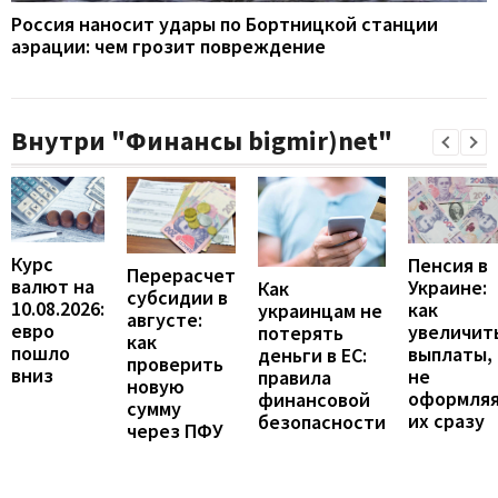
Россия наносит удары по Бортницкой станции
аэрации: чем грозит повреждение
Внутри "Финансы bigmir)net"
Курс
Пенсия в
Перерасчет
валют на
Украине:
Как
субсидии в
10.08.2026:
как
украинцам не
августе:
евро
увеличит
потерять
как
пошло
выплаты,
деньги в ЕС:
проверить
вниз
не
правила
новую
оформля
финансовой
сумму
их сразу
безопасности
через ПФУ