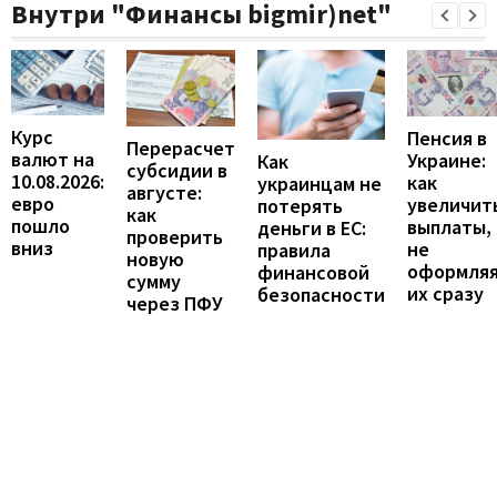
Внутри "Финансы bigmir)net"
Курс
Пенсия в
Перерасчет
валют на
Украине:
Как
субсидии в
10.08.2026:
как
украинцам не
августе:
евро
увеличит
потерять
как
пошло
выплаты,
деньги в ЕС:
проверить
вниз
не
правила
новую
оформля
финансовой
сумму
их сразу
безопасности
через ПФУ