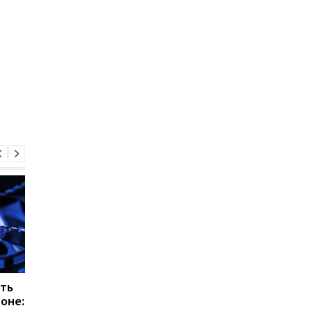
ить
Цифровой учет газа в
Цена на газ для
зоне:
Украине: как изменится
населения в апреле