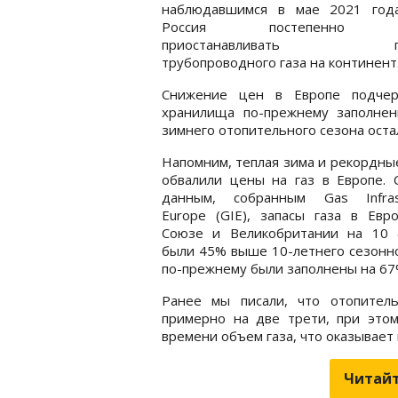
наблюдавшимся в мае 2021 года
Россия постепенно н
приостанавливать пос
трубопроводного газа на континент
Снижение цен в Европе подчер
хранилища по-прежнему заполне
зимнего отопительного сезона оста
Напомним, теплая зима и рекордны
обвалили цены на газ в Европе. 
данным, собранным Gas Infrast
Europe (GIE), запасы газа в Евр
Союзе и Великобритании на 10 
были 45% выше 10-летнего сезонно
по-прежнему были заполнены на 67
Ранее мы писали, что отопител
примерно на две трети, при это
времени объем газа, что оказывае
Читайт