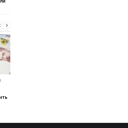
ли
передача показаний
2026 года
и
Мировые запасы
Остановка морского
топлива почти
коридора может
исчерпаны: эксперт
привести к снижени
ить
предупредил о рисках
производства
для Украины
железной руды