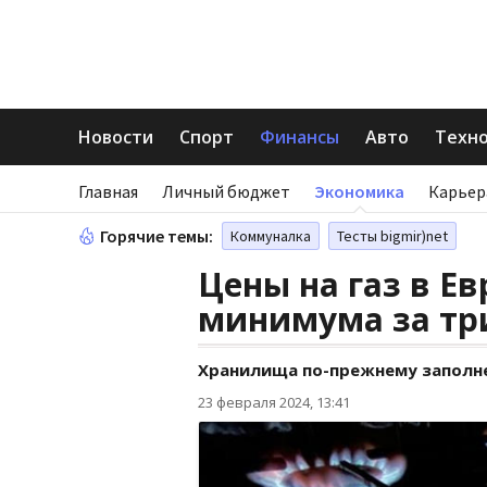
Новости
Спорт
Финансы
Авто
Техн
Главная
Личный бюджет
Экономика
Карьер
Горячие темы:
Коммуналка
Тесты bigmir)net
Цены на газ в Ев
минимума за тр
Хранилища по-прежнему заполн
23 февраля 2024, 13:41