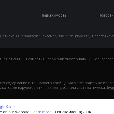
Недвижимость
Новости
 отмеченные знаками "Реклама", "PR", "Спецпроект", "Новости комп
ться с нами
|
Разместить свои видеоматериалы
|
Пользовате
что содержание и тон Вашего сообщения могут задеть чувства 
 которые нарушают эти правила грубо или систематически, буд
робнее...
ce on our website.
Learn more...
Ознакомлен(а) / OK