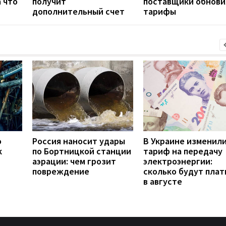
а что
получит
поставщики обнови
дополнительный счет
тарифы
о
Россия наносит удары
В Украине изменил
к
по Бортницкой станции
тариф на передачу
аэрации: чем грозит
электроэнергии:
повреждение
сколько будут плат
в августе