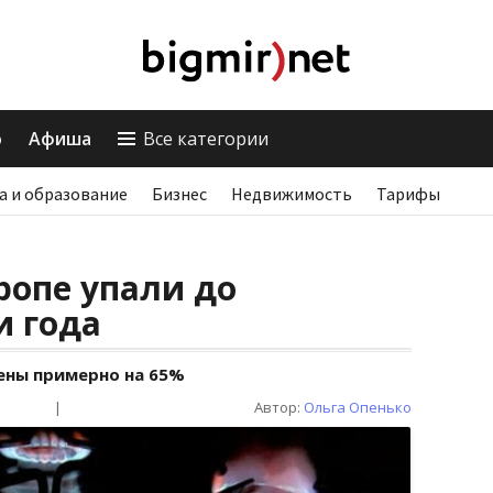
о
Афиша
Все категории
а и образование
Бизнес
Недвижимость
Тарифы
ропе упали до
и года
ены примерно на 65%
|
Автор:
Ольга Опенько