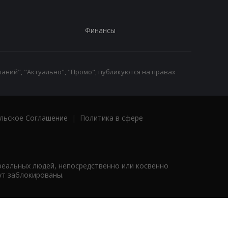
Финансы
аний", "Актуально", "Промо", публикуются на правах
льское Соглашение
|
Политика в сфере
реальных людей, непосредственно или косвенно
ут заблокированы.