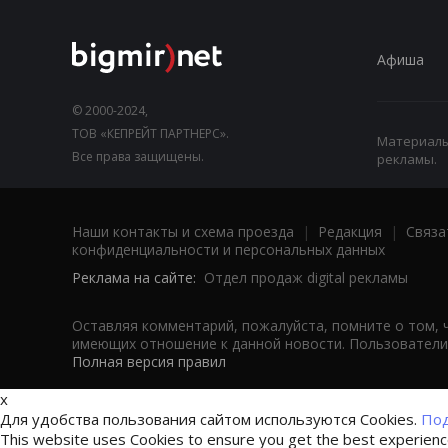
Афиша
© 2000-2024,
ТОВ «КЕПРЕЙТ ПАРТНЕРС».
Материалы,
Все права защищены.
рекламы.
Наши контакты и схема проезда
|
Редакция
|
Связа
конфиденциальности и персональных данных
Реклама на сайте:
Отдел продаж digital рекламы
Оставляя комментарий, пожалуйста, помните о том, 
имеющих отношение к данной новости. Пользователи,
Полная версия правил
x
Для удобства пользования сайтом используются Cookies.
Под
This website uses Cookies to ensure you get the best experien