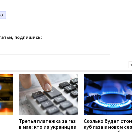
ия
татьи, подпишись:
Третья платежка за газ
Сколько будет сто
в мае: кто из украинцев
куб газа в новом се