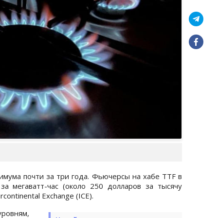
имума почти за три года. Фьючерсы на хабе TTF в
за мегаватт-час (около 250 долларов за тысячу
ontinental Exchange (ICE).
овням,