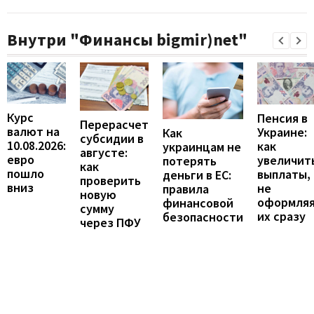
Внутри "Финансы bigmir)net"
Курс
Пенсия в
Перерасчет
валют на
Украине:
Как
субсидии в
10.08.2026:
как
украинцам не
августе:
евро
увеличит
потерять
как
пошло
выплаты,
деньги в ЕС:
проверить
вниз
не
правила
новую
оформля
финансовой
сумму
их сразу
безопасности
через ПФУ