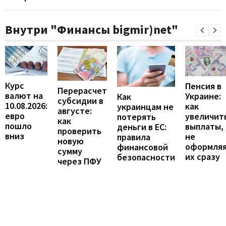
Внутри "Финансы bigmir)net"
Курс
Пенсия в
Перерасчет
валют на
Украине:
Как
субсидии в
10.08.2026:
как
украинцам не
августе:
евро
увеличит
потерять
как
пошло
выплаты,
деньги в ЕС:
проверить
вниз
не
правила
новую
оформля
финансовой
сумму
их сразу
безопасности
через ПФУ