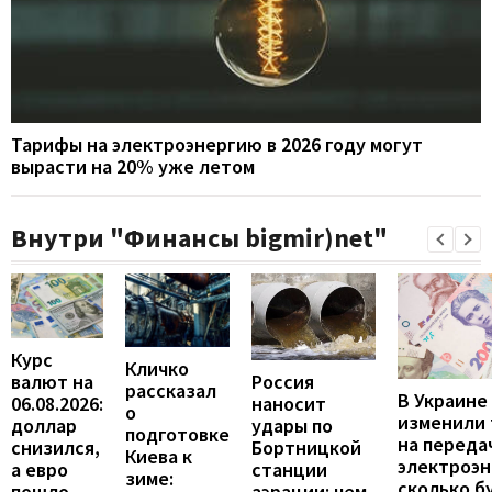
Тарифы на электроэнергию в 2026 году могут
вырасти на 20% уже летом
Внутри "Финансы bigmir)net"
Курс
Кличко
валют на
Россия
рассказал
В Украине
06.08.2026:
наносит
о
изменили
доллар
удары по
подготовке
на переда
снизился,
Бортницкой
Киева к
электроэн
а евро
станции
зиме:
сколько б
пошло
аэрации: чем