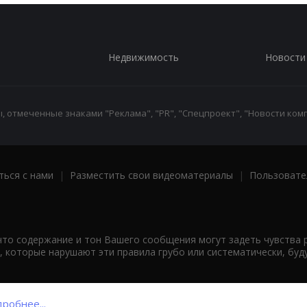
Недвижимость
Новости
 отмеченные знаками "Реклама", "PR", "Спецпроект", "Новости комп
ться с нами
|
Разместить свои видеоматериалы
|
Пользовате
что содержание и тон Вашего сообщения могут задеть чувства 
 которые нарушают эти правила грубо или систематически, буд
робнее...