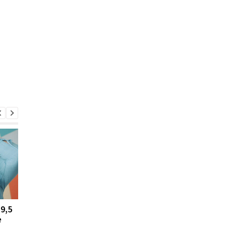
9,5
Госдолг Украины в 2025
Минюст разъяснил,
е
году вырос, но стал
должны ли наследн