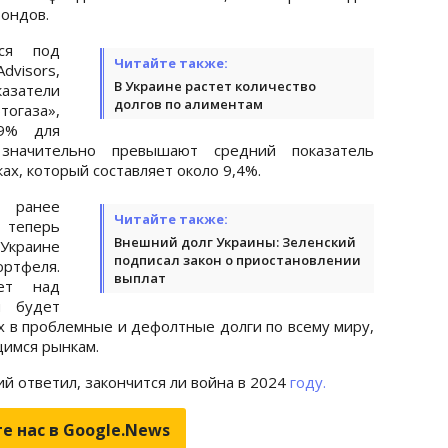
ондов.
тся под
Читайте также:
isors,
В Украине растет количество
затели
долгов по алиментам
огаза»,
9% для
 значительно превышают средний показатель
х, который составляет около 9,4%.
й ранее
Читайте также:
 теперь
Внешний долг Украины: Зеленский
 Украине
подписал закон о приостановлении
ртфеля.
выплат
ает над
й будет
х в проблемные и дефолтные долги по всему миру,
имся рынкам.
ий ответил, закончится ли война в 2024
году.
е нас в Google.News