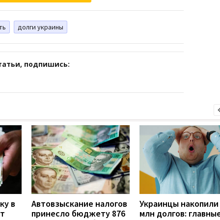
ть
долги украины
татьи, подпишись:
ку в
Автовзыскание налогов
Украинцы накопили 
ут
принесло бюджету 876
млн долгов: главны