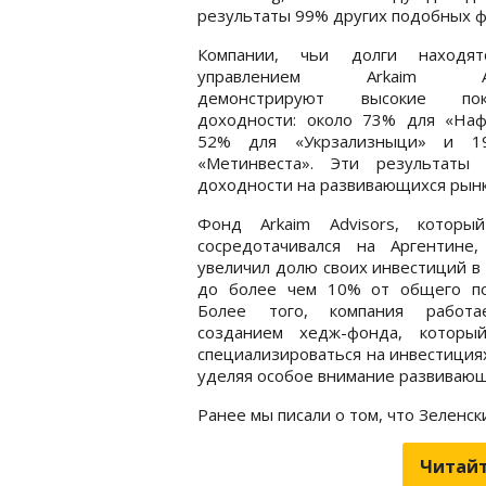
результаты 99% других подобных ф
Компании, чьи долги находя
управлением Arkaim Adv
демонстрируют высокие пока
доходности: около 73% для «Нафт
52% для «Укрзализныци» и 1
«Метинвеста». Эти результаты
доходности на развивающихся рынка
Фонд Arkaim Advisors, которы
сосредотачивался на Аргентине,
увеличил долю своих инвестиций в
до более чем 10% от общего по
Более того, компания работ
созданием хедж-фонда, которы
специализироваться на инвестиция
уделяя особое внимание развивающ
Ранее мы писали о том, что Зеленск
Читайт