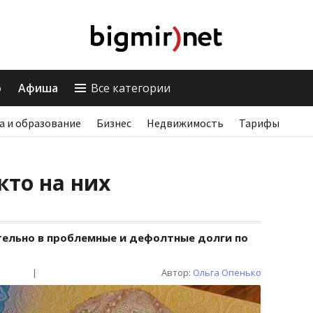
о
Афиша
Все категории
а и образование
Бизнес
Недвижимость
Тарифы
кто на них
ельно в проблемные и дефолтные долги по
|
Автор:
Ольга Опенько