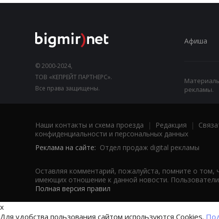
Афиша
© 2000-2024,
ТОВ «КЕПРЕЙТ ПАРТНЕРС».
Материалы,
Все права защищены.
рекламы.
Наши контакты и схема проезда
|
Редакция
|
Связа
конфиденциальности и персональных данных
Реклама на сайте:
Отдел продаж digital рекламы
Оставляя комментарий, пожалуйста, помните о том, 
имеющих отношение к данной новости. Пользователи,
Полная версия правил
x
Для удобства пользования сайтом используются Cookies.
Под