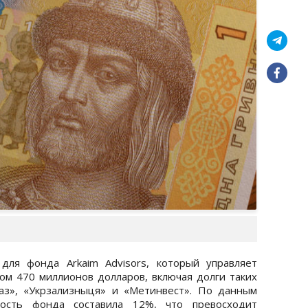
для фонда Arkaim Advisors, который управляет
м 470 миллионов долларов, включая долги таких
газ», «Укрзализныця» и «Метинвест». По данным
ость фонда составила 12%, что превосходит