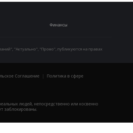
Финансы
аний", "Актуально", "Промо", публикуются на правах
льское Соглашение
|
Политика в сфере
реальных людей, непосредственно или косвенно
ут заблокированы.