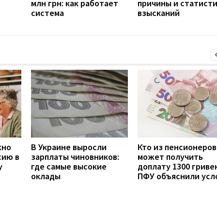
млн грн: как работает
причины и статист
система
взысканий
жно
В Украине выросли
Кто из пенсионеров
сию в
зарплаты чиновников:
может получить
у
где самые высокие
доплату 1300 гривен
оклады
ПФУ объяснили усл