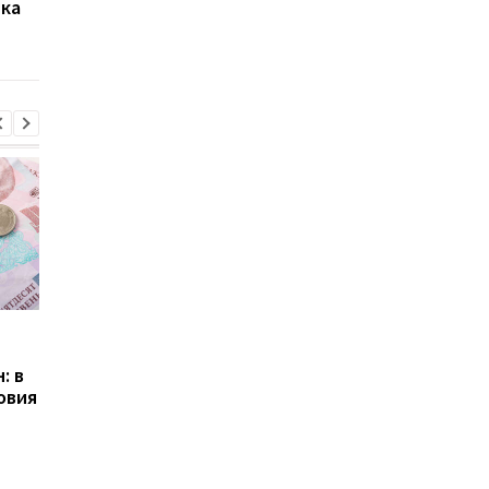
ика
дешевле и "дальше"
выплачивать долги
умершего
Пенсии для украинцев в
Банки усилили
Польше: кто может
контроль переводов:
: в
получать выплаты
какие операции мог
овия
заблокировать карт