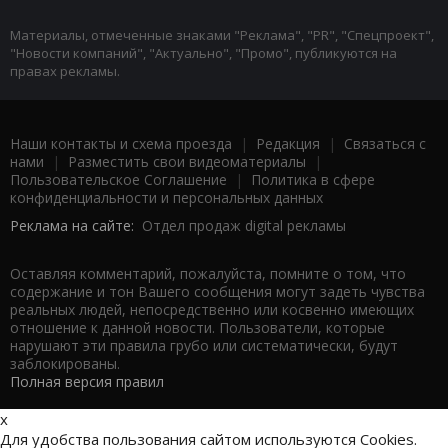
Материалы, отмеченные знаками "Реклама", "PR", "Спецпроект",
"Новости компаний", "Актуально", "Промо", публикуются на
правах рекламы.
Наши контакты и схема проезда
|
Редакция
|
Связаться с
нами
|
Разместить свои видеоматериалы
|
Пользовательское Соглашение
|
Политика в сфере
конфиденциальности и персональных данных
Реклама на сайте:
Отдел продаж digital рекламы
Оставляя комментарий, пожалуйста, помните о том, что
содержание и тон Вашего сообщения могут задеть чувства
реальных людей, непосредственно или косвенно имеющих
отношение к данной новости. Пользователи, которые
нарушают эти правила грубо или систематически, будут
заблокированы.
Полная версия правил
x
Для удобства пользования сайтом используются Cookies.