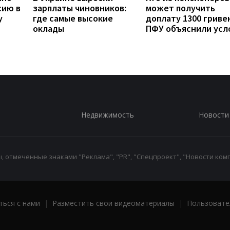
сию в
зарплаты чиновников:
может получить
у
где самые высокие
доплату 1300 гривен
оклады
ПФУ объяснили усл
Недвижимость
Новости
 отмеченные знаками "Реклама", "PR", "Спецпроект", "Новости комп
ться с нами
|
Разместить свои видеоматериалы
|
Пользовате