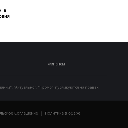
Польше: кто может
контроль переводов:
: в
получать выплаты
какие операции мог
овия
заблокировать карт
Финансы
аний", "Актуально", "Промо", публикуются на правах
льское Соглашение
|
Политика в сфере