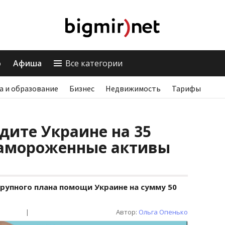
о
Афиша
Все категории
а и образование
Бизнес
Недвижимость
Тарифы
едите Украине на 35
замороженные активы
рупного плана помощи Украине на сумму 50
|
Автор:
Ольга Опенько