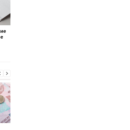
ние
Проблемных кредитов в
Украина может
ие
банках становится
остаться без помощ
меньше
МВФ и ЕС: в чем усло
следующего транша
Пенсии для украинцев в
Банки усилили