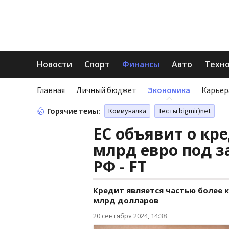
Новости
Спорт
Финансы
Авто
Техн
Главная
Личный бюджет
Экономика
Карьер
Горячие темы:
Коммуналка
Тесты bigmir)net
ЕС объявит о кр
млрд евро под 
РФ - FT
Кредит является частью более к
млрд долларов
20 сентября 2024, 14:38