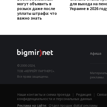
могут объявить в
для выхода на пен
розыск даже после
Украине в 2026 год
уплаты штрафа: что
важно знать
Афиша
© 2000-2024,
ТОВ «КЕПРЕЙТ ПАРТНЕРС».
Материалы,
Все права защищены.
рекламы.
Наши контакты и схема проезда
|
Редакция
|
Связа
конфиденциальности и персональных данных
Реклама на сайте:
Отдел продаж digital рекламы