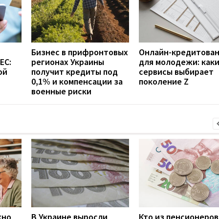
Бизнес в прифронтовых
Онлайн-кредитова
ЕС:
регионах Украины
для молодежи: как
ой
получит кредиты под
сервисы выбирает
0,1% и компенсации за
поколение Z
военные риски
жно
В Украине выросли
Кто из пенсионеров