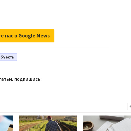
е нас в Google.News
объекты
татьи, подпишись: