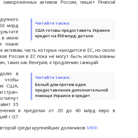
замороженных активов России, пишет Financial
рупного
Читайте также:
50 млрд
США готовы предоставить Украине
ультате
кредит на $50 млрд: детали
 в июне
м плане
активам, часть которых находится в ЕС, но около
ов России в ЕС пока не могут быть использованы
н, таких как Венгрия, к продлению санкций.
 долю в
Читайте также:
 чтобы
Белый дом против идеи
ия США,
предоставления дополнительной
и стран-
помощи Украине в кредит
стигнут
авит 35
енения в пределах от 20 до 40 млрд евро в
ий с G7.
а второй среди крупнейших должников
МВФ.