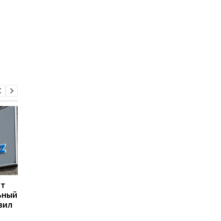
ет
Нафтогаз сообщил о
"Нафтогаз" получил 
ьный
катастрофических
млн евро от ЕБРР на
вил
потерях газодобычи из-
закупку газа без
за атак РФ
госгарантий Украин