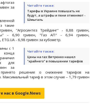
Нафтогаз
Читайте также:
ривен за
Тарифы в Украине повышать не
будут, а штрафы и пени отменяют -
Шмыгаль
ленной
з такие
гривен, "Агросинтез Трейдинг" - 6,88 гривен,
ны" - 6,90 гривен, "Газ АП" - 6,94 гривен,
 ETG.UA - 6,98 гривен за кубометр.
аины с 1
Читайте также:
конца
Цены на газ: Витренко нашел
аничил
"крайнего" в повышении тарифов
за для
ивен за
 принято решение о снижение тарифов на
. Максимальный тариф в этом случае – 1,79 гривен
е нас в Google.News