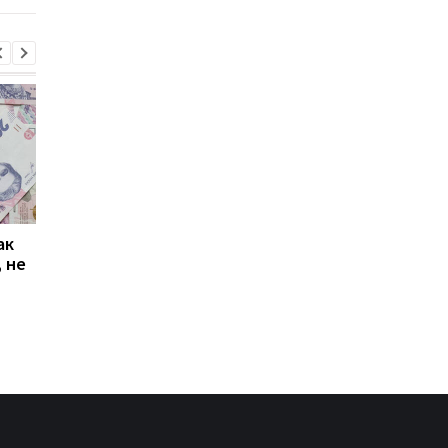
ак
Проезд по 30 грн в
Выплата 3100 грн ко
 не
Киеве: почему
Дню Независимости
работники с низкими
кому нужно подать
зарплатами уходят с
заявление в ПФУ
работы