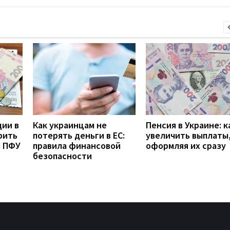
дии в
Как украинцам не
Пенсия в Украине: к
рить
потерять деньги в ЕС:
увеличить выплаты,
з ПФУ
правила финансовой
оформляя их сразу
безопасности