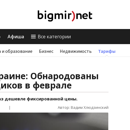
о
Афиша
Все категории
 и образование
Бизнес
Недвижимость
Тарифы
краине: Обнародованы
иков в феврале
аз дешевле фиксированной цены.
|
Автор: Вадим Хлюдзинский