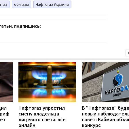
 газ
облгазы
Нафтогаз Украины
татьи, подпишись:
дил
Нафтогаз упростил
В "Нафтогазе" буд
ариф
смену владельца
новый наблюдател
дет
лицевого счета: все
совет: Кабмин объя
онлайн
конкурс