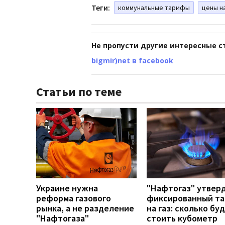
Теги:
коммунальные тарифы
цены на
Не пропусти другие интересные с
bigmir)net в facebook
Статьи по теме
Украине нужна
"Нафтогаз" утвер
реформа газового
фиксированный т
рынка, а не разделение
на газ: сколько бу
"Нафтогаза"
стоить кубометр