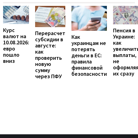
Курс
Пенсия в
Перерасчет
валют на
Украине:
Как
субсидии в
10.08.2026:
как
украинцам не
августе:
евро
увеличит
потерять
как
пошло
выплаты,
деньги в ЕС:
проверить
вниз
не
правила
новую
оформля
финансовой
сумму
их сразу
безопасности
через ПФУ