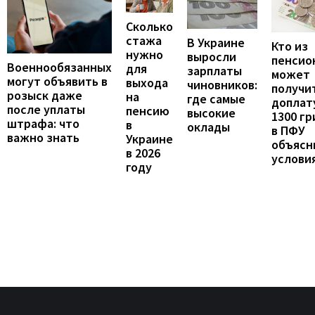
Сколько
стажа
В Украине
Кто из
нужно
выросли
пенсио
Военнообязанных
для
зарплаты
может
могут объявить в
выхода
чиновников:
получи
розыск даже
на
где самые
доплат
после уплаты
пенсию
высокие
1300 гр
штрафа: что
в
оклады
в ПФУ
важно знать
Украине
объясн
в 2026
услови
году