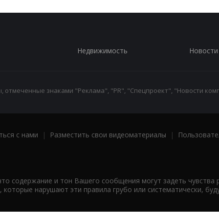
Недвижимость
Новости
 отмеченные знаками "Реклама", "PR", "Спецпроект", "Новости комп
ться с нами
|
Разместить свои видеоматериалы
|
Пользовате
что содержание и тон Вашего сообщения могут задеть чувства 
 которые нарушают эти правила грубо или систематически, буд