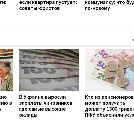
ги:
если квартира пустует:
коммуналку: что бу
советы юристов
по-новому
жно
В Украине выросли
Кто из пенсионеров
сию в
зарплаты чиновников:
может получить
у
где самые высокие
доплату 1300 гривен
оклады
ПФУ объяснили усл