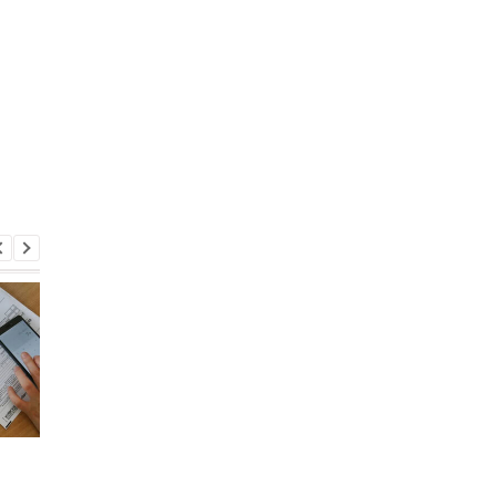
В Украине выросли
Долги за коммуналку
тарифы на коммуналку:
Украине: кому могут