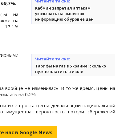
Читайте также:
 69,7%.
Кабмин запретил аптекам
указывать на вывесках
ифы на
информацию об уровне цен
акже на
 17,1%
ртирными
Читайте также:
Тарифы на газ в Украине: сколько
нужно платить в июле
за вообще не изменилась. В то же время, цены на
изились на 0,2%.
йны из-за роста цен и девальвации национальной
го имущества, вероятность потери сбережений
е нас в Google.News