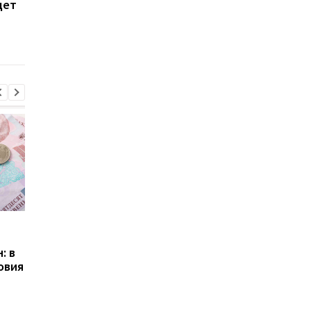
дет
какие услуги
списать платежи
подорожали больше
всего
Пенсии для украинцев в
Банки усилили
Польше: кто может
контроль переводов:
: в
получать выплаты
какие операции мог
овия
заблокировать карт