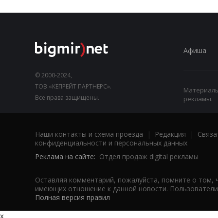
Афиша
© 2000-2024,
ТОВ «КЕПРЕЙТ ПАРТНЕРС».
Материалы,
Все права защищены.
рекламы.
Наши контакты и схема проезда
|
Редакция
|
Связа
конфиденциальности и персональных данных
Реклама на сайте:
Отдел продаж digital рекламы
Оставляя комментарий, пожалуйста, помните о том, 
имеющих отношение к данной новости. Пользователи,
Полная версия правил
x