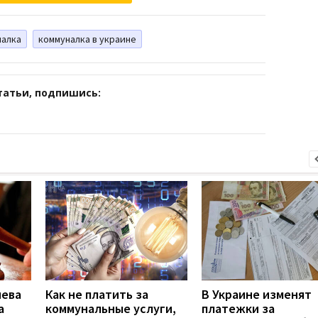
налка
коммуналка в украине
татьи, подпишись:
иева
Как не платить за
В Украине изменят
а
коммунальные услуги,
платежки за