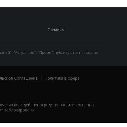
Финансы
аний", "Актуально", "Промо", публикуются на правах
льское Соглашение
|
Политика в сфере
реальных людей, непосредственно или косвенно
ут заблокированы.