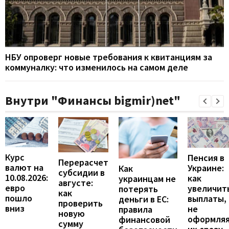
НБУ опроверг новые требования к квитанциям за
коммуналку: что изменилось на самом деле
Внутри "Финансы bigmir)net"
Курс
Пенсия в
Перерасчет
валют на
Украине:
Как
субсидии в
10.08.2026:
как
украинцам не
августе:
евро
увеличит
потерять
как
пошло
выплаты,
деньги в ЕС:
проверить
вниз
не
правила
новую
оформля
финансовой
сумму