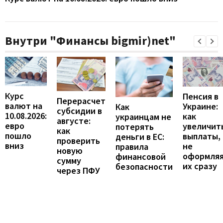
Внутри "Финансы bigmir)net"
Курс
Пенсия в
Перерасчет
валют на
Украине:
Как
субсидии в
10.08.2026:
как
украинцам не
августе:
евро
увеличит
потерять
как
пошло
выплаты,
деньги в ЕС:
проверить
вниз
не
правила
новую
оформля
финансовой
сумму
их сразу
безопасности
через ПФУ