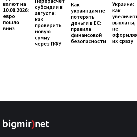
Перерасчет
валют на
Украине:
Как
субсидии в
10.08.2026:
как
украинцам не
августе:
евро
увеличит
потерять
как
пошло
выплаты,
деньги в ЕС:
проверить
вниз
не
правила
новую
оформля
финансовой
сумму
их сразу
безопасности
через ПФУ