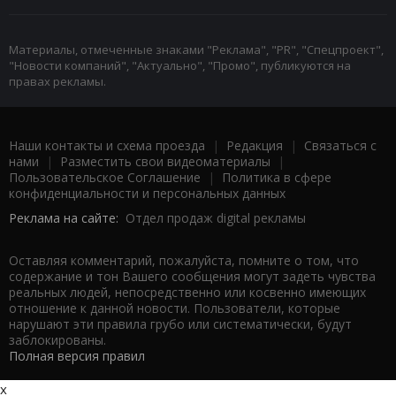
Материалы, отмеченные знаками "Реклама", "PR", "Спецпроект",
"Новости компаний", "Актуально", "Промо", публикуются на
правах рекламы.
Наши контакты и схема проезда
|
Редакция
|
Связаться с
нами
|
Разместить свои видеоматериалы
|
Пользовательское Соглашение
|
Политика в сфере
конфиденциальности и персональных данных
Реклама на сайте:
Отдел продаж digital рекламы
Оставляя комментарий, пожалуйста, помните о том, что
содержание и тон Вашего сообщения могут задеть чувства
реальных людей, непосредственно или косвенно имеющих
отношение к данной новости. Пользователи, которые
нарушают эти правила грубо или систематически, будут
заблокированы.
Полная версия правил
x