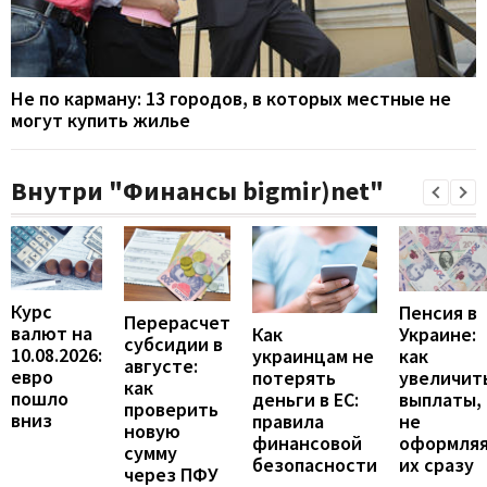
Не по карману: 13 городов, в которых местные не
могут купить жилье
Внутри "Финансы bigmir)net"
Курс
Пенсия в
Перерасчет
валют на
Украине:
Как
субсидии в
10.08.2026:
как
украинцам не
августе:
евро
увеличит
потерять
как
пошло
выплаты,
деньги в ЕС:
проверить
вниз
не
правила
новую
оформля
финансовой
сумму
их сразу
безопасности
через ПФУ