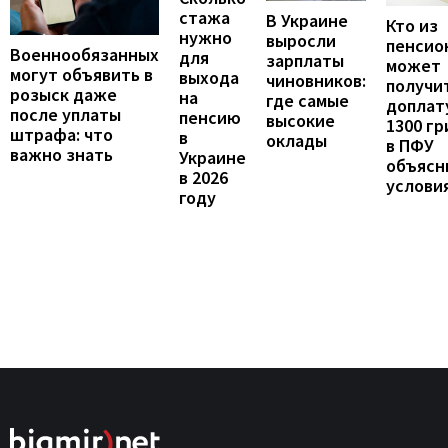
стажа
В Украине
Кто из
нужно
выросли
пенсио
Военнообязанных
для
зарплаты
может
могут объявить в
выхода
чиновников:
получи
розыск даже
на
где самые
доплат
после уплаты
пенсию
высокие
1300 гр
штрафа: что
в
оклады
в ПФУ
важно знать
Украине
объясн
в 2026
услови
году