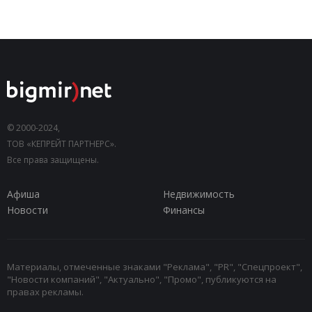
© 2000-2024,
ТОВ «КЕПРЕЙТ ПАРТНЕРС».
Все права защищены.
Афиша
Недвижимость
Новости
Финансы
Материалы, отмеченные знаками "Реклама", "PR", "Спецпроект",
"Новости компаний", "Актуально", "Промо", публикуются на
правах рекламы.