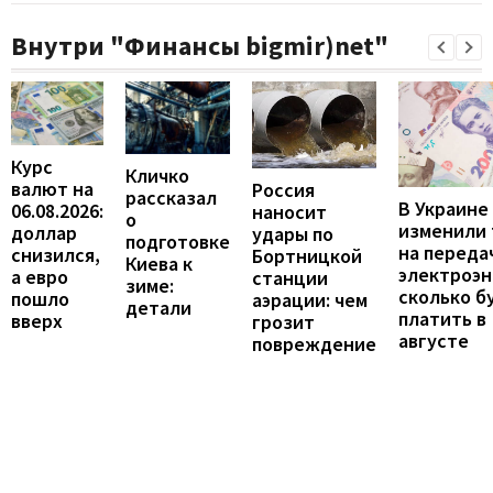
Внутри "Финансы bigmir)net"
Курс
Кличко
валют на
Россия
рассказал
В Украине
06.08.2026:
наносит
о
изменили
доллар
удары по
подготовке
на переда
снизился,
Бортницкой
Киева к
электроэн
а евро
станции
зиме:
сколько б
пошло
аэрации: чем
детали
платить в
вверх
грозит
августе
повреждение