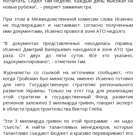
посчитать. Сидел там неделю. Каждый день выезжал на
новые рубежи“, - уверяет замминистра.
При этом в Межведомственной комиссии слова Исаенко
не подтверждают и настаивают: согласно полученным
ими документами, Исаенко провел в зоне АТО недолго.
“В документах представленных находилась справка,
Исаенко Дмитрий Валерьевич находился в зоне АТО три
раза. От двух до пяти суток. Все это указано,
задокументировано“, - отметили там.
Журналисты со ссылкой на источники сообщают, что
когда Гройсман был министром, именно Исаенко готовил
для него Государственную стратегию регионального
развития Украины. Только на этот год для реализации
этой стратегии в государственный Фонд развития
регионов заложено 3 миллиарда гривен, говорит эксперт
в области градостроительства Виктор Глеба.
“Эти 3 миллиарда гривен по этой программе - их надо
“съесть“. А найти талантливых менеджеров, которые
талантливо съедают бюджет и красиво переваривают его