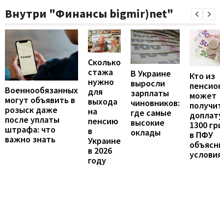
Внутри "Финансы bigmir)net"
Сколько
стажа
В Украине
Кто из
нужно
выросли
пенсио
Военнообязанных
для
зарплаты
может
могут объявить в
выхода
чиновников:
получи
розыск даже
на
где самые
доплат
после уплаты
пенсию
высокие
1300 гр
штрафа: что
в
оклады
в ПФУ
важно знать
Украине
объясн
в 2026
услови
году