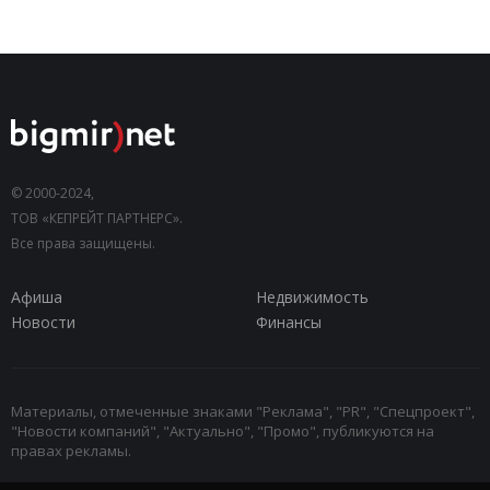
© 2000-2024,
ТОВ «КЕПРЕЙТ ПАРТНЕРС».
Все права защищены.
Афиша
Недвижимость
Новости
Финансы
Материалы, отмеченные знаками "Реклама", "PR", "Спецпроект",
"Новости компаний", "Актуально", "Промо", публикуются на
правах рекламы.