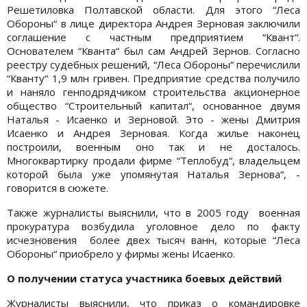
Решетиловка Полтавской области. Для этого “Леса
Обороны“ в лице директора Андрея Зерновая заключили
соглашение с частным предприятием “Квант“.
Основателем “Кванта“ был сам Андрей Зернов. Согласно
реестру судебных решений, “Леса Обороны“ перечислили
“Кванту“ 1,9 млн гривен. Предприятие средства получило
и наняло генподрядчиком строительства акционерное
общество “Строительный капитал“, основанное двумя
Наталья - Исаенко и Зерновой. Это - жены Дмитрия
Исаенко и Андрея Зерновая. Когда жилье наконец
построили, военным оно так и не досталось.
Многоквартирку продали фирме “Теплобуд“, владельцем
которой была уже упомянутая Наталья Зернова“, -
говорится в сюжете.
Также журналисты выяснили, что в 2005 году военная
прокуратура возбудила уголовное дело по факту
исчезновения более двех тысяч ванн, которые “Леса
Обороны“ приобрело у фирмы жены Исаенко.
О получении статуса участника боевых действий
Журналисты выяснили, что приказ о командировке