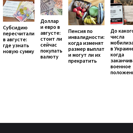
Доллар
и евро в
Субсидию
До каког
Пенсия по
августе:
пересчитали
числа
инвалидности:
стоит ли
в августе:
мобилиз
когда изменят
сейчас
где узнать
в Украине
размер выплат
покупать
новую сумму
когда
и могут ли их
валюту
заканчив
прекратить
военное
положен