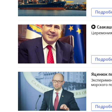
Подроб
Саакаш
Церемония 
Подроб
Яценюк по
Эксперимен
морского п
Подроб