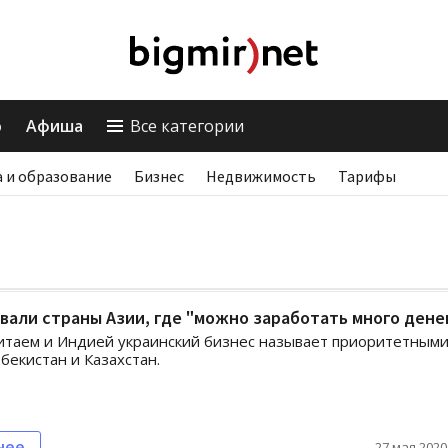
о
Афиша
Все категории
 и образование
Бизнес
Недвижимость
Тарифы
вали страны Азии, где "можно заработать много дене
итаем и Индией украинский бизнес называет приоритетным
бекистан и Казахстан.
нее
27 мая 2020,