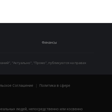
Финансы
аний", "Актуально", "Промо", публикуются на правах
льское Соглашение
|
Политика в сфере
реальных людей, непосредственно или косвенно