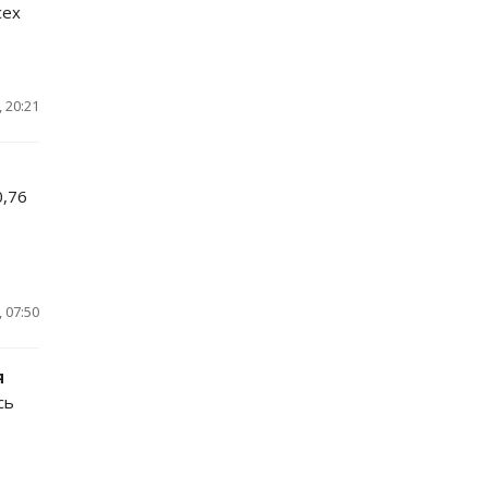
сех
 20:21
0,76
 07:50
я
сь