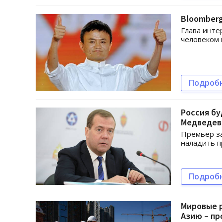
Bloomberg
Глава инте
человеком 
Подроб
Россия бу
Медведев
Премьер за
наладить п
Подроб
Мировые р
Азию – пр