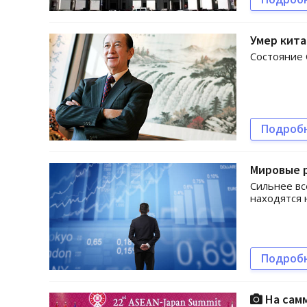
Умер кита
Состояние 
Подроб
Мировые р
Сильнее вс
находятся 
Подроб
На самм