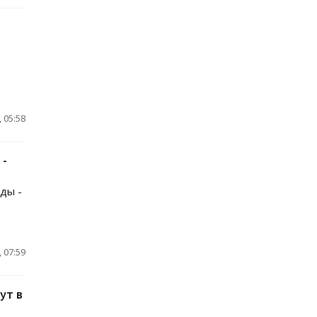
 05:58
 -
ды -
 07:59
ут в