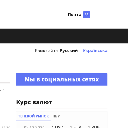
Почта
Искать
Язык сайта:
Русский
|
Українська
Мы в социальных сетях
г"
и
Курс валют
ТЕНЕВОЙ РЫНОК
НБУ
02.12.2024
1 USD
1 EUR
1 RUB
 13:30