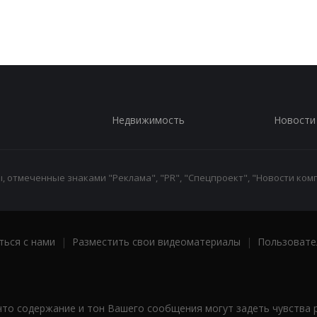
Недвижимость
Новости
 отмеченные знаками "Реклама", "PR", "Спецпроект", "Новости комп
ться с нами
|
Разместить свои видеоматериалы
|
Пользовате
что содержание и тон Вашего сообщения могут задеть чувства 