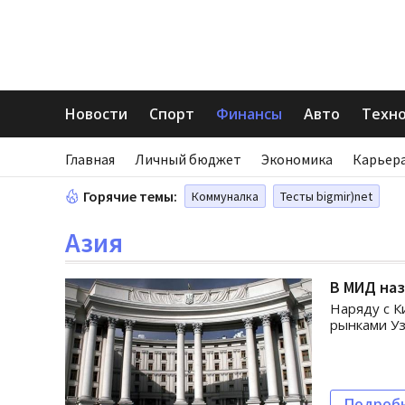
Новости
Спорт
Финансы
Авто
Техн
Главная
Личный бюджет
Экономика
Карьера
Горячие темы:
Коммуналка
Тесты bigmir)net
Азия
В МИД наз
Наряду с К
рынками Уз
Подроб