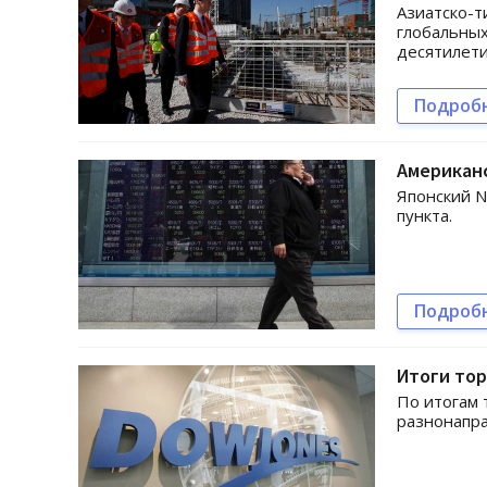
Азиатско-т
глобальных
десятилети
Подроб
Американ
Японский N
пункта.
Подроб
Итоги то
По итогам 
разнонапр