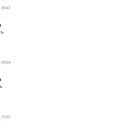
 09:47
я
сь
 09:54
я
сь
 10:22