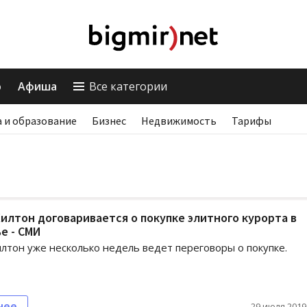
о
Афиша
Все категории
 и образование
Бизнес
Недвижимость
Тарифы
илтон договаривается о покупке элитного курорта в
е - СМИ
лтон уже несколько недель ведет переговоры о покупке.
нее
29 июля 2019,