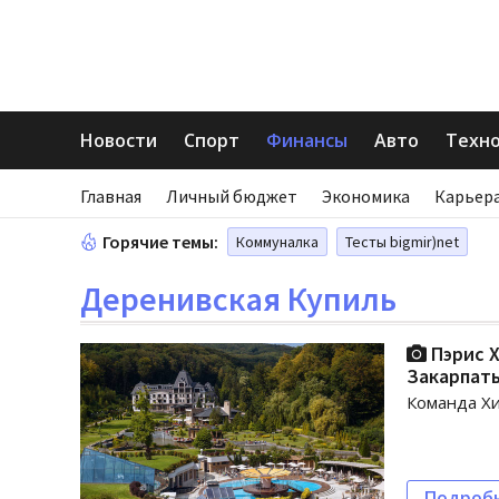
Новости
Спорт
Финансы
Авто
Техн
Главная
Личный бюджет
Экономика
Карьера
Горячие темы:
Коммуналка
Тесты bigmir)net
Деренивская Купиль
Пэрис Х
Закарпать
Команда Хи
Подроб