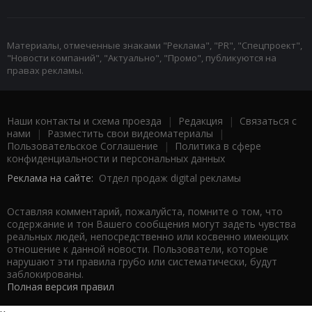
Материалы, отмеченные знаками "Реклама", "PR", "Спецпроект",
"Новости компаний", "Актуально", "Промо", публикуются на
правах рекламы.
Наши контакты и схема проезда
|
Редакция
|
Связаться с
нами
|
Разместить свои видеоматериалы
|
Пользовательское Соглашение
|
Политика в сфере
конфиденциальности и персональных данных
Реклама на сайте:
Отдел продаж digital рекламы
Оставляя комментарий, пожалуйста, помните о том, что
содержание и тон Вашего сообщения могут задеть чувства
реальных людей, непосредственно или косвенно имеющих
отношение к данной новости. Пользователи, которые
нарушают эти правила грубо или систематически, будут
заблокированы.
Полная версия правил