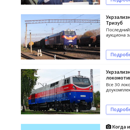
Укрзализн
Тризуб
Последний 
аукциона з
Подроб
Укрзализ
локомоти
Все 30 лок
доукомплек
Подроб
Когда и