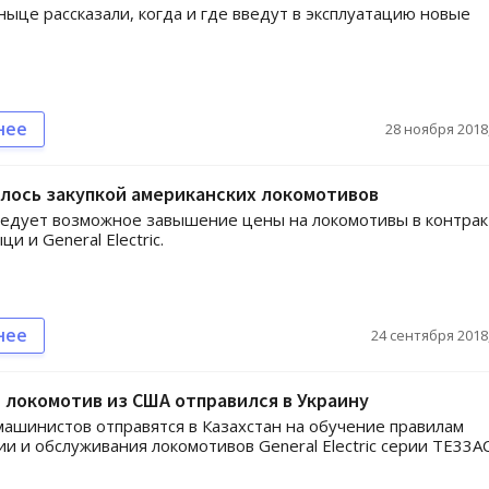
ныце рассказали, когда и где введут в эксплуатацию новые
нее
28 ноября 2018,
лось закупкой американских локомотивов
едует возможное завышение цены на локомотивы в контрак
и и General Electric.
нее
24 сентября 2018,
локомотив из США отправился в Украину
машинистов отправятся в Казахстан на обучение правилам
ии и обслуживания локомотивов General Electric серии ТЕ33АС