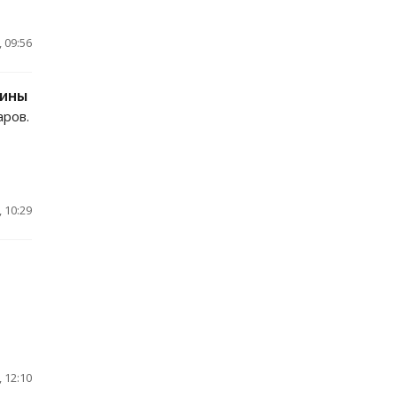
 09:56
аины
аров.
 10:29
 12:10