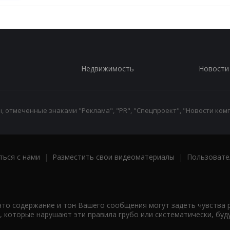
Недвижимость
Новости
 отмеченные знаками "Реклама", "PR", "Спецпроект", "Новости комп
ться с нами
|
Разместить свои видеоматериалы
|
Пользовате
что содержание и тон Вашего сообщения могут задеть чувства 
 которые нарушают эти правила грубо или систематически, буд