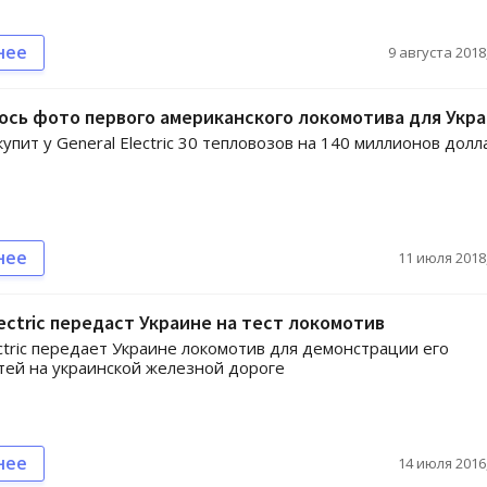
нее
9 августа 2018,
сь фото первого американского локомотива для Укр
упит у General Electric 30 тепловозов на 140 миллионов долл
нее
11 июля 2018,
lectric передаст Украине на тест локомотив
ectric передает Украине локомотив для демонстрации его
ей на украинской железной дороге
нее
14 июля 2016,