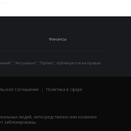
Финансы
аний", "Актуально", "Промо", публикуются на правах
льское Соглашение
|
Политика в сфере
реальных людей, непосредственно или косвенно
ут заблокированы.