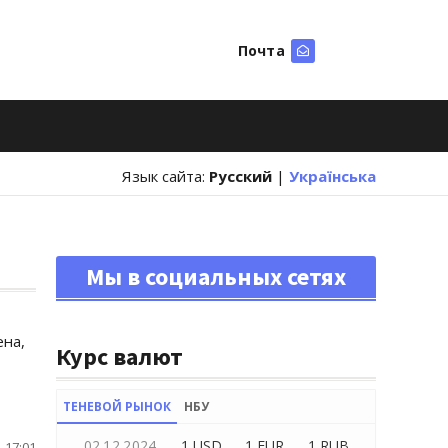
Почта
Искать
Язык сайта:
Русский
|
Українська
Мы в социальных сетях
ена,
Курс валют
ТЕНЕВОЙ РЫНОК
НБУ
02.12.2024
1 USD
1 EUR
1 RUB
 17:01