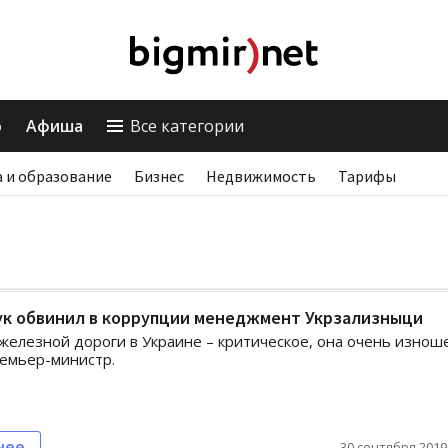
о
Афиша
Все категории
 и образование
Бизнес
Недвижимость
Тарифы
ук обвинил в коррупции менеджмент Укрзализныци
железной дороги в Украине – критическое, она очень изнош
емьер-министр.
нее
30 сентября 2019,