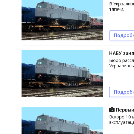
В Укрзализ
тягачи.
Подроб
НАБУ заня
Бюро рассл
Укрзализныц
Подроб
Первый 
Вскоре 10 
эксплуатац