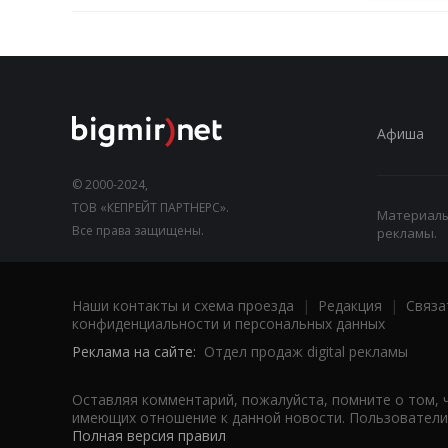
Афиша
© 2000-2024,
ТОВ «КЕПРЕЙТ ПАРТНЕРС».
Материалы,
Все права защищены.
рекламы.
Наши контакты и схема проезда
|
Редакция
|
Связа
конфиденциальности и персональных данных
Реклама на сайте:
Отдел продаж digital рекламы
Оставляя комментарий, пожалуйста, помните о том, 
имеющих отношение к данной новости. Пользователи,
Полная версия правил