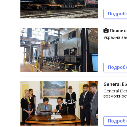
Подроб
Появило
Украина зак
Подроб
General E
General El
возможност
Подроб