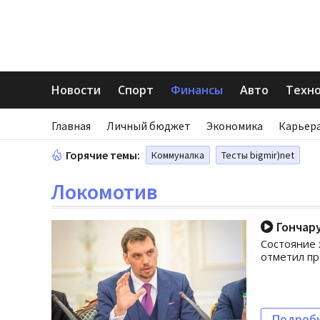
Новости
Спорт
Финансы
Авто
Техн
Главная
Личный бюджет
Экономика
Карьера
Горячие темы:
Коммуналка
Тесты bigmir)net
Локомотив
Гончар
Состояние 
отметил пр
Подроб