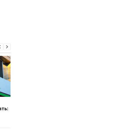
ПриватБанк запустил
Создан сервис для
ать:
новый сервис: детали
поиска пропавших
людей во время вой