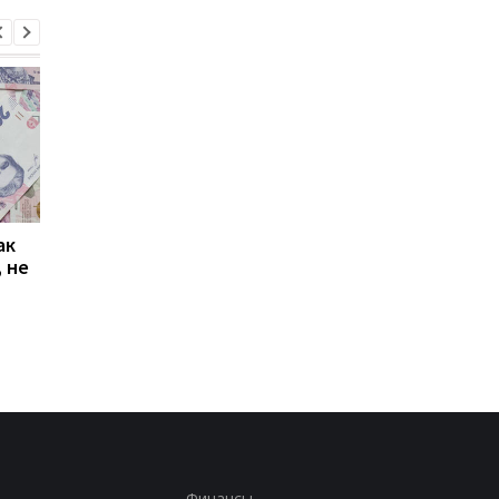
ак
Проезд по 30 грн в
Выплата 3100 грн ко
 не
Киеве: почему
Дню Независимости
работники с низкими
кому нужно подать
зарплатами уходят с
заявление в ПФУ
работы
Финансы