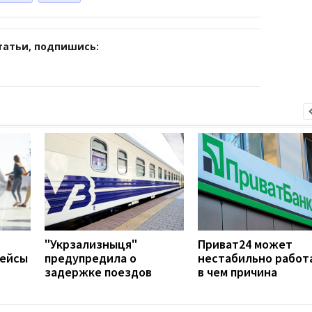
татьи, подпишись:
"Укрзализныця"
Приват24 может
рейсы
предупредила о
нестабильно работ
задержке поездов
в чем причина