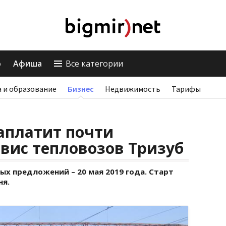
о
Афиша
Все категории
 и образование
Бизнес
Недвижимость
Тарифы
аплатит почти
вис тепловозов Тризуб
х предложений – 20 мая 2019 года. Старт
ня.