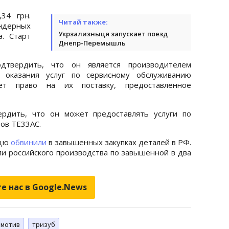
34 грн.
Читай также:
дерных
Укрзализныця запускает поезд
. Старт
Днепр-Перемышль
дтвердить, что он является производителем
 оказания услуг по сервисному обслуживанию
ет право на их поставку, предоставленное
рдить, что он может предоставлять услуги по
ов ТЕ33АС.
ыцю
обвинили
в завышенных закупках деталей в РФ.
ли российского производства по завышенной в два
е нас в Google.News
омотив
тризуб