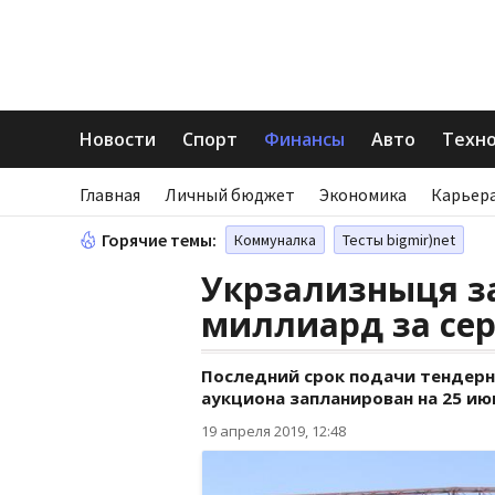
Новости
Спорт
Финансы
Авто
Техн
Главная
Личный бюджет
Экономика
Карьера
Горячие темы:
Коммуналка
Тесты bigmir)net
Укрзализныця з
миллиард за сер
Последний срок подачи тендерны
аукциона запланирован на 25 ию
19 апреля 2019, 12:48