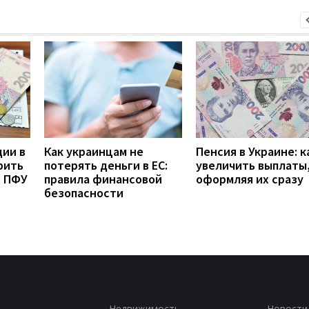
дии в
Как украинцам не
Пенсия в Украине: к
рить
потерять деньги в ЕС:
увеличить выплаты,
з ПФУ
правила финансовой
оформляя их сразу
безопасности
Недвижимость
Новости