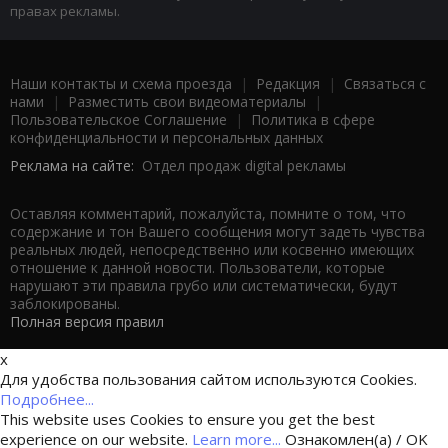
правах рекламы.
Наши контакты и схема проезда
|
Редакция
|
Связаться с
нами
|
Разместить свои видеоматериалы
|
Пользовательское Соглашение
|
Политика в сфере
конфиденциальности и персональных данных
Реклама на сайте:
Отдел продаж digital рекламы
Оставляя комментарий, пожалуйста, помните о том, что
содержание и тон Вашего сообщения могут задеть чувства
реальных людей, непосредственно или косвенно имеющих
отношение к данной новости. Пользователи, которые
нарушают эти правила грубо или систематически, будут
заблокированы.
Полная версия правил
x
Для удобства пользования сайтом используются Cookies.
Подробнее...
This website uses Cookies to ensure you get the best
experience on our website.
Learn more...
Ознакомлен(а) / OK