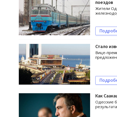
поездов
Жители Оде
железнодор
Подроб
Стало изв
Вице-прем
предложен
Подроб
Как Саака
Одесские б
результата