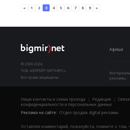
«
1
2
3
4
5
6
7
8
9
»
Афиша
© 2000-2024,
ТОВ «КЕПРЕЙТ ПАРТНЕРС».
Материалы,
Все права защищены.
рекламы.
Наши контакты и схема проезда
|
Редакция
|
Связа
конфиденциальности и персональных данных
Реклама на сайте:
Отдел продаж digital рекламы
Оставляя комментарий, пожалуйста, помните о том, 