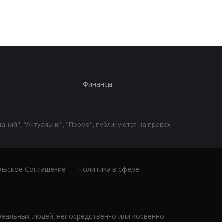
Финансы
аний", "Актуально", "Промо", публикуются на правах
льское Соглашение
|
Политика в сфере
реальных людей, непосредственно или косвенно