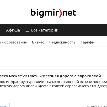
о
Афиша
Все категории
 и образование
Бизнес
Недвижимость
Тарифы
ессу может связать железная дорога с евроколеей
во инфраструктуры хочет на концессионной основе постро
езную дорогу Киев-Одесса с колеей европейского стандарт
нее
20 октября 2017,