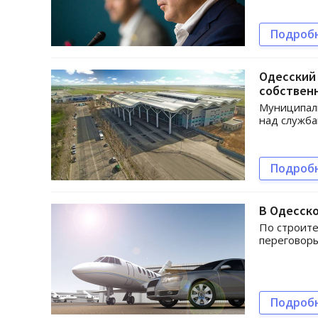
Подроб
Одесский 
собствен
Муниципаль
над служба
Подроб
В Одесско
По строите
переговор
Подроб