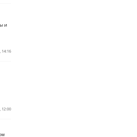
ы и
 14:16
 12:00
ом