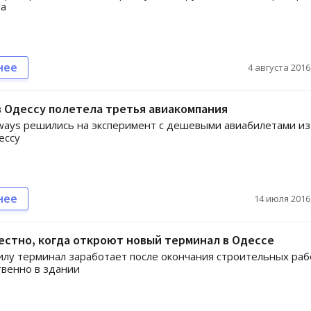
а
нее
4 августа 2016,
в Одессу полетела третья авиакомпания
rways решились на эксперимент с дешевыми авиабилетами из
ессу
нее
14 июля 2016,
естно, когда откроют новый терминал в Одессе
илу терминал заработает после окончания строительных раб
венно в здании