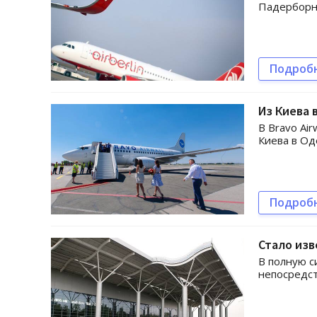
Падерборн
Подроб
Из Киева 
В Bravo Ai
Киева в Од
Подроб
Стало изв
В полную с
непосредст