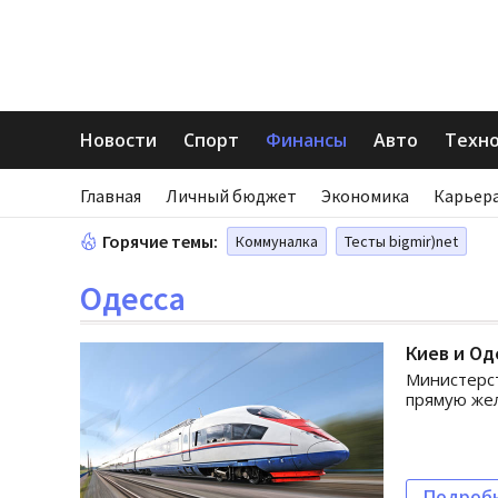
Новости
Спорт
Финансы
Авто
Техн
Главная
Личный бюджет
Экономика
Карьера
Горячие темы:
Коммуналка
Тесты bigmir)net
Одесса
Киев и Од
Министерст
прямую жел
Подроб