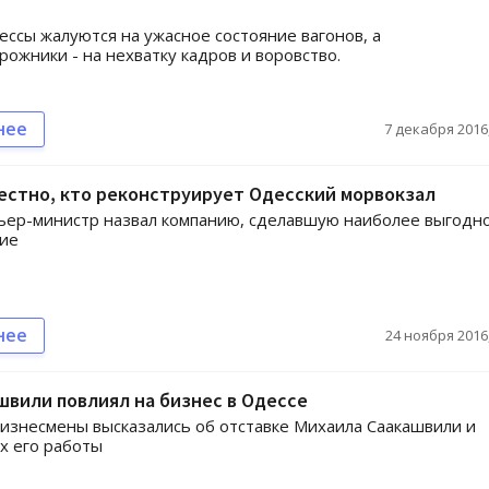
ссы жалуются на ужасное состояние вагонов, а
ожники - на нехватку кадров и воровство.
нее
7 декабря 2016,
естно, кто реконструирует Одесский морвокзал
ьер-министр назвал компанию, сделавшую наиболее выгодн
ие
нее
24 ноября 2016,
швили повлиял на бизнес в Одессе
изнесмены высказались об отставке Михаила Саакашвили и
х его работы