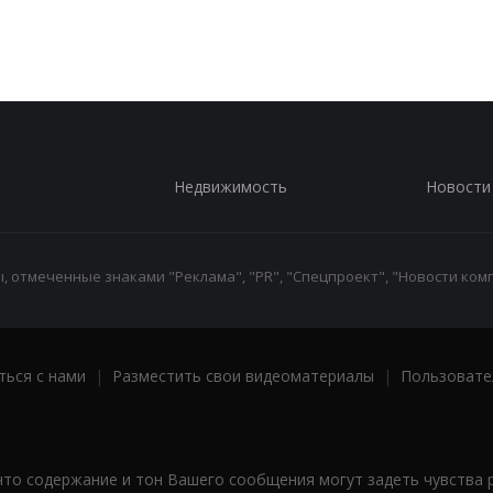
Недвижимость
Новости
 отмеченные знаками "Реклама", "PR", "Спецпроект", "Новости комп
ться с нами
|
Разместить свои видеоматериалы
|
Пользовате
что содержание и тон Вашего сообщения могут задеть чувства 