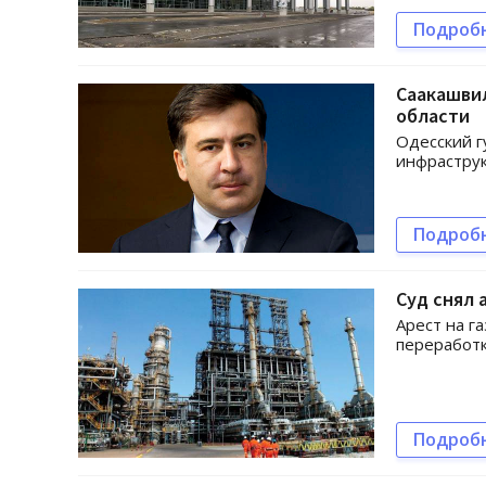
Подроб
Саакашви
области
Одесский г
инфраструк
Подроб
Суд снял
Арест на г
переработ
Подроб