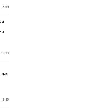
 15:54
ой
ой
 13:33
а для
 13:15