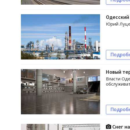
Одесский 
Юрий Луце
Подроб
Новый тер
Власти Оде
обслуживат
Подроб
Снег на