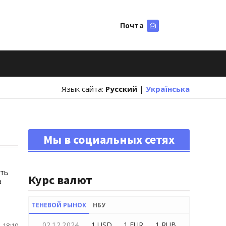
Почта
Искать
Язык сайта:
Русский
|
Українська
Мы в социальных сетях
ить
Курс валют
а
ТЕНЕВОЙ РЫНОК
НБУ
02.12.2024
1 USD
1 EUR
1 RUB
 18:10