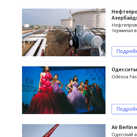
Нефтепро
Азербайд
Нефтепрово
терминал в
Подроб
Одесситы 
Odessa Fas
Подроб
Air Berlin
Одесский а