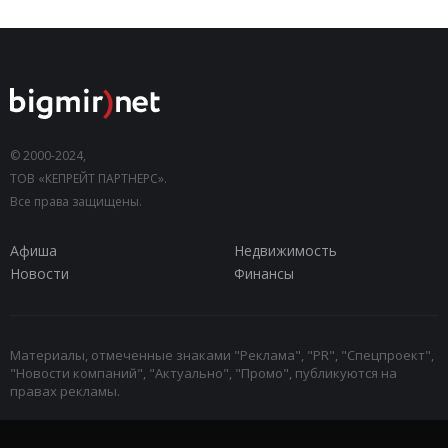
© 2000-2024,
ТОВ «КЕПРЕЙТ ПАРТНЕРС».
Все права защищены.
Афиша
Недвижимость
Новости
Финансы
Материалы, отмеченные знаками "Реклама", "PR", "Спецпроект",
"Новости компаний", "Актуально", "Промо", публикуются на
правах рекламы.