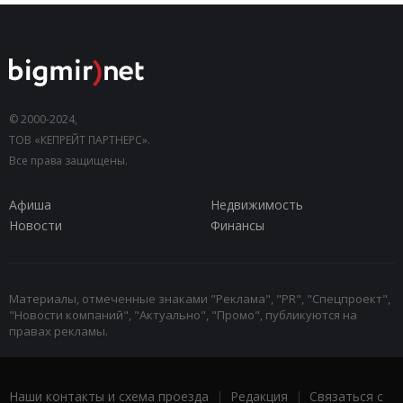
© 2000-2024,
ТОВ «КЕПРЕЙТ ПАРТНЕРС».
Все права защищены.
Афиша
Недвижимость
Новости
Финансы
Материалы, отмеченные знаками "Реклама", "PR", "Спецпроект",
"Новости компаний", "Актуально", "Промо", публикуются на
правах рекламы.
Наши контакты и схема проезда
|
Редакция
|
Связаться с