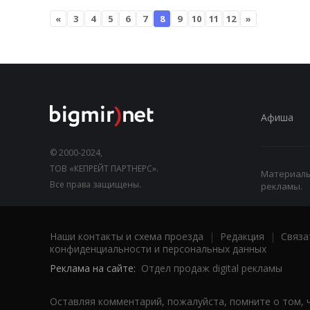
«
3
4
5
6
7
8
9
10
11
12
»
Афиша
© 2000-2024,
ТОВ «КЕПРЕЙТ ПАРТНЕРС».
Материалы,
Все права защищены.
рекламы.
Наши контакты и схема проезда
|
Редакция
|
Связа
конфиденциальности и персональных данных
Реклама на сайте:
Отдел продаж digital рекламы
Оставляя комментарий, пожалуйста, помните о том, 