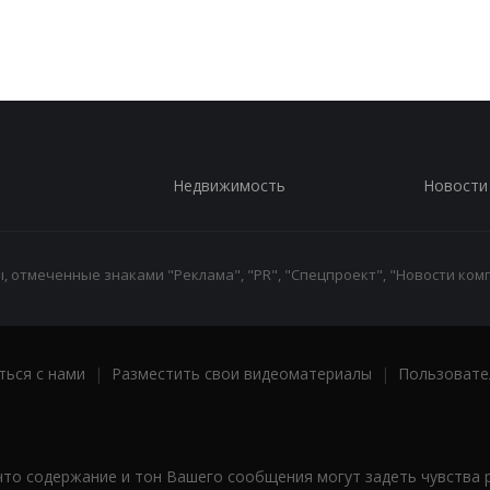
Недвижимость
Новости
 отмеченные знаками "Реклама", "PR", "Спецпроект", "Новости комп
ться с нами
|
Разместить свои видеоматериалы
|
Пользовате
что содержание и тон Вашего сообщения могут задеть чувства 