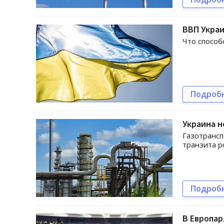
ВВП Украи
Что способ
Подроб
Украина н
Газотрансп
транзита р
Подроб
В Европар