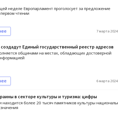
щей неделе Европарламент проголосует за предложение
 первом чтении
нее
7 марта 2024,
 создадут Единый государственный реестр адресов
олняется общинами на местах, обладающих достоверной
информацией
нее
6 марта 2024,
раины в секторе культуры и туризма: цифры
и находится более 20 тысяч памятников культуры националь
 значения