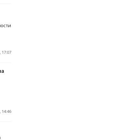
ности
 17:07
ва
 14:46
а