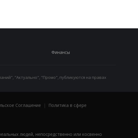
Финансы
аний", "Актуально", "Промо", публикуются на правах
льское Соглашение
|
Политика в сфере
реальных людей, непосредственно или косвенно