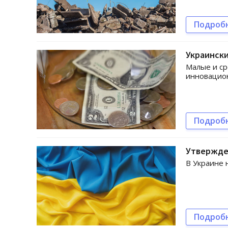
Подроб
Украински
Малые и ср
инновацион
Подроб
Утвержде
В Украине 
Подроб