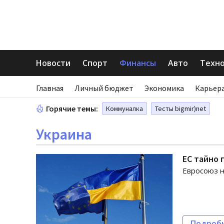
Новости
Спорт
Финансы
Авто
Техн
Главная
Личный бюджет
Экономика
Карьера
Горячие темы:
Коммуналка
Тесты bigmir)net
Украина
ЕС тайно 
Евросоюз н
Подроб