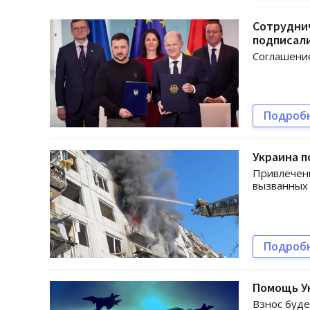
Сотруднич
подписал
Соглашение
Подроб
Украина п
Привлеченн
вызванных 
Подроб
Помощь Ук
Взнос буде