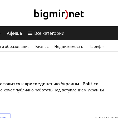
о
Афиша
Все категории
 и образование
Бизнес
Недвижимость
Тарифы
готовится к присоединению Украины - Politico
е хочет публично работать над вступлением Украины
нее
19 марта 2024,