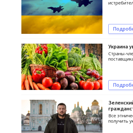
истребител
Подроб
Украина у
Страны-чле
поставщика
Подроб
Зеленский
гражданс
Все этниче
получить у