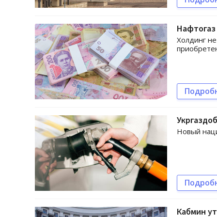
Нафтогаз 
Холдинг не
приобретен
Подроб
Укргаздоб
Новый наци
Подроб
Кабмин у