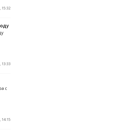
 15:32
году
ду
 13:33
ра с
 14:15