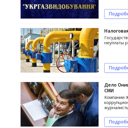
Подроб
Налоговая
Государств
неуплаты 
Подроб
Дело Онищ
СМИ
Компании Ж
коррупцио
журналисты
Подроб