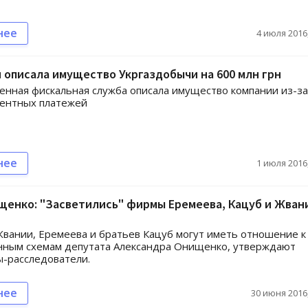
нее
4 июля 2016,
 описала имущество Укргаздобычи на 600 млн грн
енная фискальная служба описала имущество компании из-за
рентных платежей
нее
1 июля 2016,
енко: "Засветились" фирмы Еремеева, Кацуб и Жвани
вании, Еремеева и братьев Кацуб могут иметь отношение к
нным схемам депутата Александра Онищенко, утверждают
-расследователи.
нее
30 июня 2016,