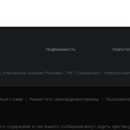
Недвижимость
Новости
 отмеченные знаками "Реклама", "PR", "Спецпроект", "Новости комп
ться с нами
|
Разместить свои видеоматериалы
|
Пользовате
что содержание и тон Вашего сообщения могут задеть чувства 