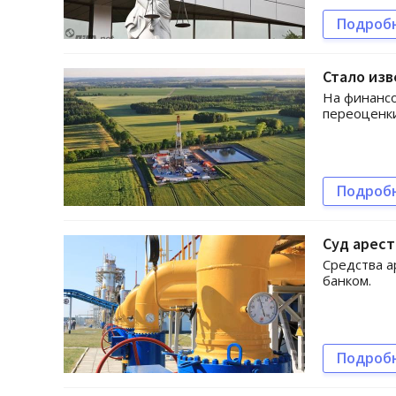
Подроб
Стало изв
На финансо
переоценки
Подроб
Суд арест
Средства а
банком.
Подроб