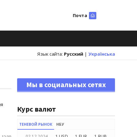
Почта
Искать
Язык сайта:
Русский
|
Українська
Мы в социальных сетях
ия
Курс валют
ТЕНЕВОЙ РЫНОК
НБУ
02.12.2024
1 USD
1 EUR
1 RUB
 12:39