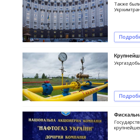
Также были
Укрхимтра
Подроб
Крупнейш
Укргаздобы
Подроб
Фискальн
Государств
крупнейше