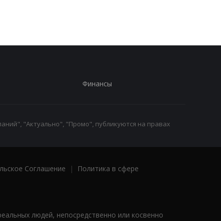
Финансы
аний", "Актуально", "Промо", публикуются на правах
льское Соглашение
|
Политика в сфере
реальных людей, непосредственно или косвенно