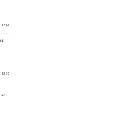
 12:41
ча
 18:00
нке