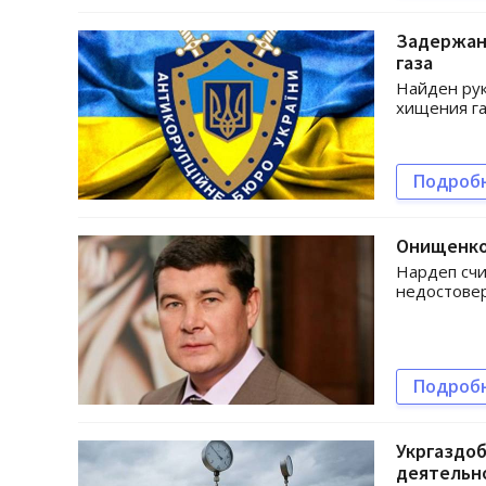
Задержан
газа
Найден рук
хищения га
Подроб
Онищенко 
Нардеп счи
недостовер
Подроб
Укргаздоб
деятельн