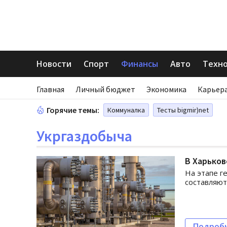
Новости
Спорт
Финансы
Авто
Техн
Главная
Личный бюджет
Экономика
Карьера
Горячие темы:
Коммуналка
Тесты bigmir)net
Укргаздобыча
В Харьков
На этапе г
составляют
Подроб