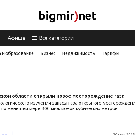
о
Афиша
Все категории
 и образование
Бизнес
Недвижимость
Тарифы
ской области открыли новое месторождение газа
еологического изучения запасы газа открытого месторожден
 по меньшей мере 300 миллионов кубических метров.
нее
30 мая 2018,