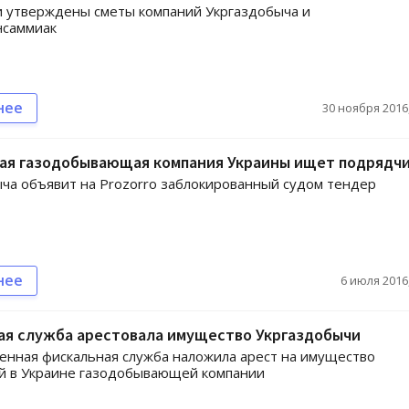
 утверждены сметы компаний Укргаздобыча и
нсаммиак
нее
30 ноября 2016,
ая газодобывающая компания Украины ищет подрядч
ча объявит на Prozorro заблокированный судом тендер
нее
6 июля 2016,
ая служба арестовала имущество Укргаздобычи
енная фискальная служба наложила арест на имущество
й в Украине газодобывающей компании