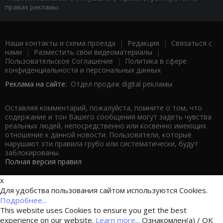
правах рекламы.
Наши контакты и схема проезда
|
Редакция
|
Связаться с
нами
|
Разместить свои видеоматериалы
|
Пользовательское Соглашение
|
Политика в сфере
конфиденциальности и персональных данных
Реклама на сайте:
Отдел продаж digital рекламы
Оставляя комментарий, пожалуйста, помните о том, что
содержание и тон Вашего сообщения могут задеть чувства
реальных людей, непосредственно или косвенно имеющих
отношение к данной новости. Пользователи, которые
нарушают эти правила грубо или систематически, будут
заблокированы.
Полная версия правил
x
Для удобства пользования сайтом используются Cookies.
Подробнее...
This website uses Cookies to ensure you get the best
experience on our website.
Learn more...
Ознакомлен(а) / OK