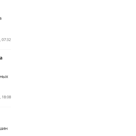
т
a
 07:32
а
ьных
 18:08
ишин