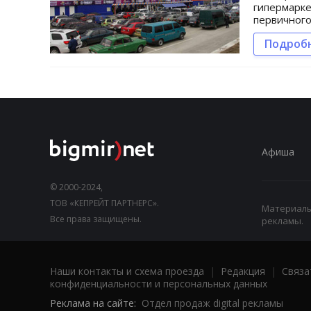
гипермарке
первичного
Подроб
Афиша
© 2000-2024,
ТОВ «КЕПРЕЙТ ПАРТНЕРС».
Материалы,
Все права защищены.
рекламы.
Наши контакты и схема проезда
|
Редакция
|
Связа
конфиденциальности и персональных данных
Реклама на сайте:
Отдел продаж digital рекламы