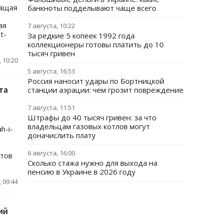
жащая
банкноты подделывают чаще всего
ая
7 августа, 10:22
t-
За редкие 5 копеек 1992 года
коллекционеры готовы платить до 10
тысяч гривен
 10:20
5 августа, 16:53
Россия наносит удары по Бортницкой
та
станции аэрации: чем грозит повреждение
7 августа, 11:51
Штрафы до 40 тысяч гривен: за что
владельцам газовых котлов могут
h-i-
доначислить плату
6 августа, 16:00
етов
Сколько стажа нужно для выхода на
пенсию в Украине в 2026 году
 09:44
ий