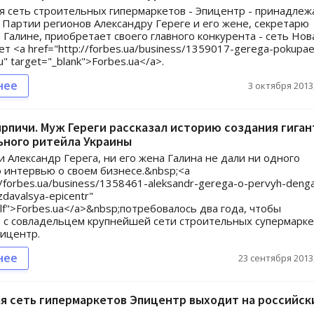
 сеть строительных гипермаркетов - Эпицентр - принадле
 Партии регионов Александру Гереге и его жене, секретарю
 Галине, приобретает своего главного конкурента - сеть Нов
ет <a href="http://forbes.ua/business/1359017-gerega-pokupae
yu" target="_blank">Forbes.ua</a>.
нее
3 октября 2013,
рпичи. Муж Гереги рассказал историю создания гиган
ьного ритейла Украины
ни Александр Герега, ни его жена Галина не дали ни одного
 интервью о своем бизнесе.&nbsp;<a
//forbes.ua/business/1358461-aleksandr-gerega-o-pervyh-denga
davalsya-epicentr"
elf">Forbes.ua</a>&nbsp;потребовалось два года, чтобы
 с совладельцем крупнейшей сети строительных супермарк
ицентр.
нее
23 сентября 2013,
я сеть гипермаркетов Эпицентр выходит на российск