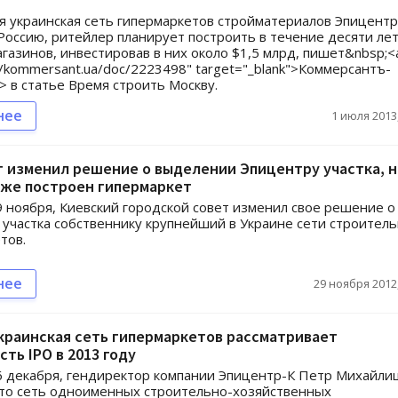
 украинская сеть гипермаркетов стройматериалов Эпицентр
Россию, ритейлер планирует построить в течение десяти ле
агазинов, инвестировав в них около $1,5 млрд, пишет&nbsp;<
://kommersant.ua/doc/2223498" target="_blank">Коммерсантъ-
> в статье Время строить Москву.
нее
1 июля 2013,
 изменил решение о выделении Эпицентру участка, н
уже построен гипермаркет
9 ноября, Киевский городской совет изменил свое решение о
участка собственнику крупнейший в Украине сети строител
тов.
нее
29 ноября 2012,
краинская сеть гипермаркетов рассматривает
ть IPO в 2013 году
6 декабря, гендиректор компании Эпицентр-К Петр Михайл
то сеть одноименных строительно-хозяйственных