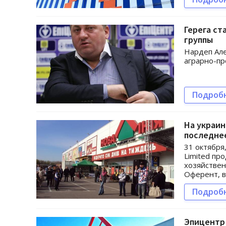
Герега с
группы
Нардеп Але
аграрно-п
Подроб
На украин
последне
31 октября,
Limited пр
хозяйстве
Оферент, в
Подроб
Эпицентр