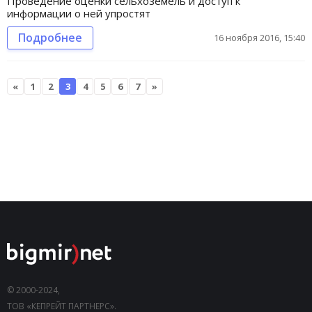
Проведение оценки сельхоземель и доступ к
информации о ней упростят
Подробнее
16 ноября 2016, 15:40
«
1
2
3
4
5
6
7
»
© 2000-2024,
ТОВ «КЕПРЕЙТ ПАРТНЕРС».