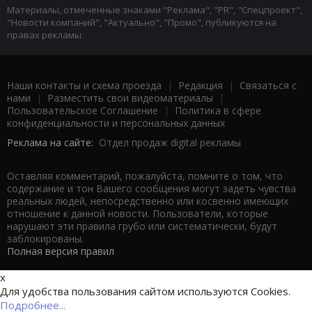
Материалы, отмеченные знаками "Реклама", "PR", "Спецпроект",
"Новости компаний", "Актуально", "Промо", публикуются на
правах рекламы.
Наши контакты и схема проезда
|
Редакция
|
Связаться с
нами
|
Разместить свои видеоматериалы
|
Пользовательское Соглашение
|
Политика в сфере
конфиденциальности и персональных данных
Реклама на сайте:
Отдел продаж digital рекламы
Оставляя комментарий, пожалуйста, помните о том, что
содержание и тон Вашего сообщения могут задеть чувства
реальных людей, непосредственно или косвенно имеющих
отношение к данной новости. Пользователи, которые
нарушают эти правила грубо или систематически, будут
заблокированы.
Полная версия правил
x
Для удобства пользования сайтом используются Cookies.
Подробнее...